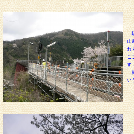
駅
山
れ
こ
す
新
い