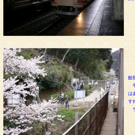
餘
平
は
す
サ