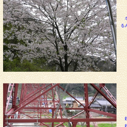
ホ
る
鉄
鉄