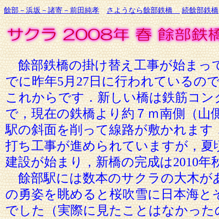
餘部－浜坂－諸寄－前田純孝
さようなら餘部鉄橋
続餘部鉄橋
餘部鉄橋の掛け替え工事が始まっ
でに昨年5月27日に行われているの
これからです．新しい橋は鉄筋コンク
で，現在の鉄橋より約７ｍ南側（山
駅の斜面を削って線路が敷かれます
打ち工事が進められていますが，夏
建設が始まり，新橋の完成は2010年
餘部駅には数本のサクラの大木が
の勇姿を眺めると桜吹雪に日本海と
でした（実際に見たことはなかった