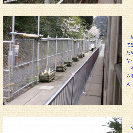
駅
て
た
な
本
ム
え
ホ