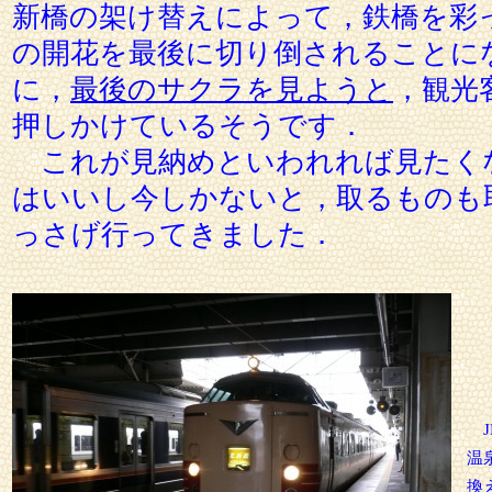
新橋の架け替えによって，鉄橋を彩
の開花を最後に切り倒されることに
に，
最後のサクラを見ようと
，観光
押しかけているそうです．
これが見納めといわれれば見たく
はいいし今しかないと，取るものも
っさげ行ってきました．
J
温
換