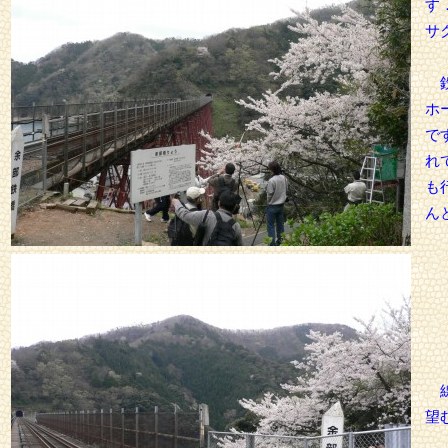
す
サ
鉄
ホ
で
れ
も
ん
線
望