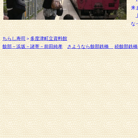
来
上
な
ちらし寿司
＞
多度津町立資料館
餘部－浜坂－諸寄－前田純孝
さようなら餘部鉄橋
続餘部鉄橋