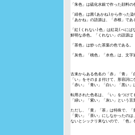
「朱色」は硫化水銀で作った顔料の色
「緋色」は茜(あかね)から作った染
「あかね」の語源は、「赤根」である
「紅(くれない)色」は紅花(べにば
鮮明な赤色。「くれない」の語源は「
「茶色」は炒った茶葉の色である。

「灰色」「桃色」「水色」は、文字通
古来からある色名の「赤」「青」「白
「い」をそのまま付けて、形容詞にな
「赤い」「青い」「白い」「黒い」は
転用された色名は、「い」をつけても
「緑い」「紫い」「灰い」という言葉
ただし、「黄」「茶」は特殊で、「黄
「黄い」「茶い」にしなかったのは、
ないとシックリ来ないので、「色」を