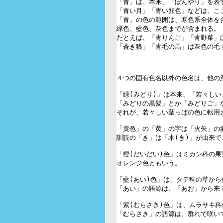
「青」は、本来、「ぼんやり」を表す
「青い月」「青い顔色」などは、ここ
「青」の色の範囲は、寒色系全体を含
緑色、藍色、灰色までが含まれる。

たとえば、「青りんご」「青野菜」は
「蒼き狼」「青毛の馬」は灰色の毛で
４つの固有色名以外の色名は、他の意
「緑(みどり)」は本来、「若々しい
「みどりの黒髪」とか「みどりご」な
それが、若々しい葉っぱの色に転用さ
「黄色」の「黄」の字は「火矢」の
訓読の「き」は「木(き)」が由来で
「橙(だいだい)色」はミカン科の果
オレンジ色ともいう。

「藍(あい)色」は、タデ科の草から
「あい」の語源は、「あお」から来て
「紫(むらさき)色」は、ムラサキ科
「むらさき」の語源は、群れで咲いて