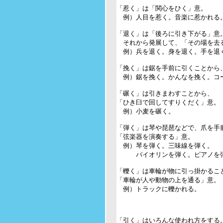
「惹く」は「関心をひく」意。

　例）人目を惹く。音楽に惹かれる。
「退く」は「後ろに引き下がる」意。
　それから発展して、「その場を去る
　例）兵を退く。身を退く。手を退く
「挽く」は鋸を手前に引くことから、
　例）鋸を挽く。かんなを挽く。コー
「碾く」は引きまわすことから、

「ひき臼で回してすりくだく」意。

　例）小麦を碾く。

「弾く」は琴や琵琶などで、爪を手前
「弦楽器を演奏する」意。

　例）琴を弾く。三味線を弾く。

　　　バイオリンを弾く。ピアノを弾
「轢く」は車輪が物に引っ掛かること
「車輪が人や動物の上を通る」意。

　例）トラックに轢かれる。

「引く」はいろんな使われ方をする。