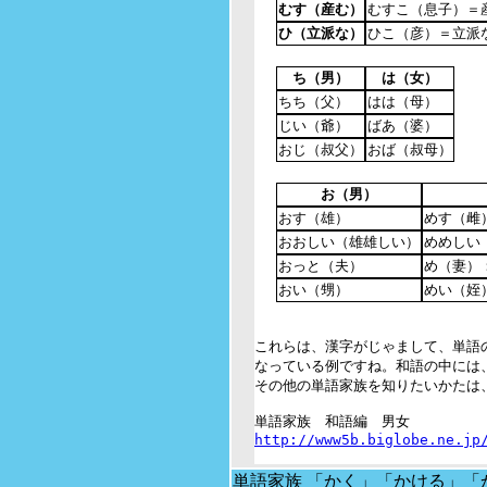
むす（産む）
むすこ（息子）＝
ひ（立派な）
ひこ（彦）＝立派
ち（男）
は（女）
ちち（父）
はは（母）
じい（爺）
ばあ（婆）
おじ（叔父）
おば（叔母）
お（男）
おす（雄）
めす（雌
おおしい（雄雄しい）
めめしい
おっと（夫）
め（妻）
おい（甥）
めい（姪
これらは、漢字がじゃまして、単語
なっている例ですね。和語の中には
その他の単語家族を知りたいかたは、
http://www5b.biglobe.ne.jp
単語家族 「かく」「かける」「かかる