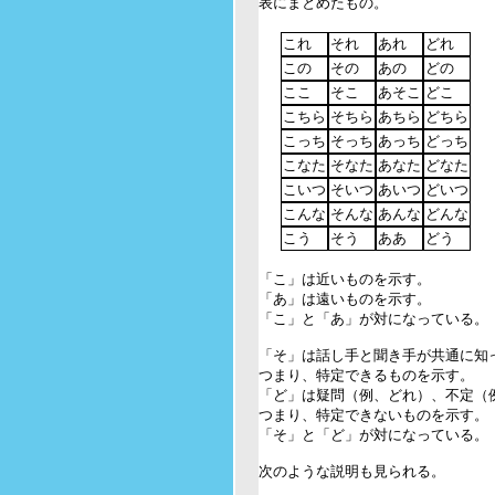
表にまとめたもの。

これ
それ
あれ
どれ
この
その
あの
どの
ここ
そこ
あそこ
どこ
こちら
そちら
あちら
どちら
こっち
そっち
あっち
どっち
こなた
そなた
あなた
どなた
こいつ
そいつ
あいつ
どいつ
こんな
そんな
あんな
どんな
こう
そう
ああ
どう
「こ」は近いものを示す。

「あ」は遠いものを示す。

「こ」と「あ」が対になっている。

「そ」は話し手と聞き手が共通に知っ
つまり、特定できるものを示す。

「ど」は疑問（例、どれ）、不定（例
つまり、特定できないものを示す。

「そ」と「ど」が対になっている。

次のような説明も見られる。
