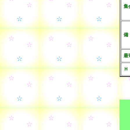
集
備
最
Ｈ