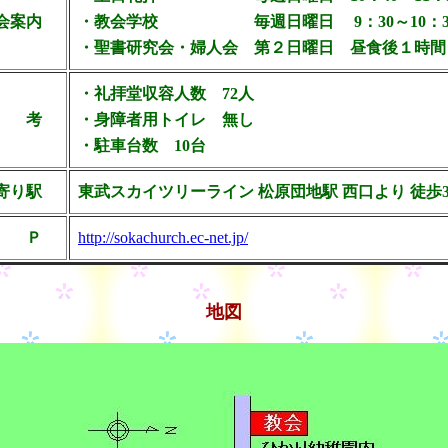
会案内
・教会学校 毎週日曜日 9：30～10：3
・聖書研究会・婦人会 第２日曜日 昼食後１時間
・礼拝堂収容人数 72人
 考
・身障者用トイレ 無し
・駐車台数 10台
寄り駅
東武スカイツリーライン 松原団地駅 西口より 徒歩
 Ｐ
http://sokachurch.ec-net.jp/
地図