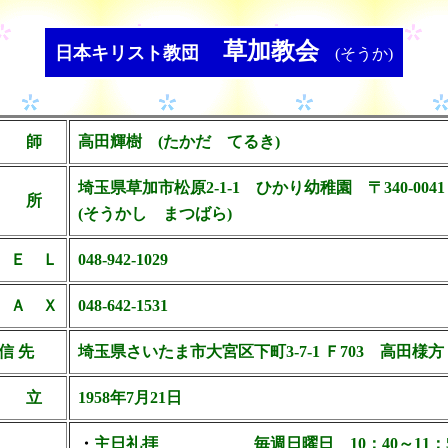
草加教会
日本キリスト教団
(そうか)
 師
高田輝樹 (たかだ てるき)
埼玉県草加市松原2-1-1 ひかり幼稚園 〒340-0041
 所
(そうかし まつばら)
 Ｅ Ｌ
048-942-1029
 Ａ Ｘ
048-642-1531
 信 先
埼玉県さいたま市大宮区下町3-7-1 Ｆ703 高田様方
 立
1958年7月21日
・
主日礼拝 毎週日曜日 10：40～11：5