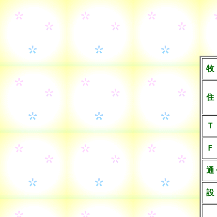
牧
住
Ｔ
Ｆ
通
設