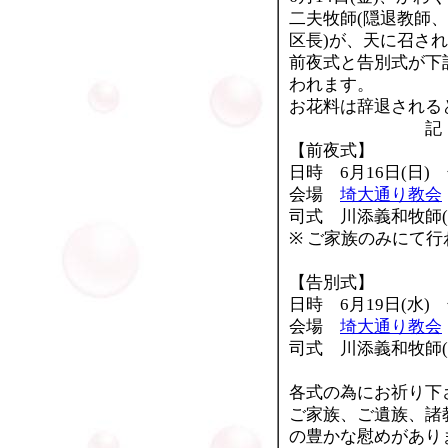
二夫牧師(隠退教師
区長)が、天に召さ
前夜式と告別式が下
われます。
お花料は辞退される
記
【前夜式】
日時 6月16日(日)
会場
埼大通り教会
司式 川添義和牧師(
※ ご家族のみにて
【告別式】
日時 6月19日(水)
会場
埼大通り教会
司式 川添義和牧師(
各式の為にお祈り下
ご家族、ご遺族、諸
の豊かな慰めがあり