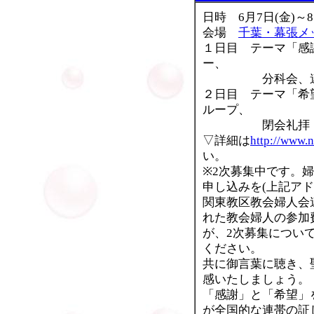
日時 6月7日(金)～8
会場
千葉・幕張メ
１日目 テーマ「感
ー、
分科会、連合
２日目 テーマ「希
ループ、
閉会礼拝・
▽詳細は
http://www.n
い。
※2次募集中です。婦
申し込みを(上記アド
関東教区教会婦人会
れた教会婦人の参加
が、2次募集につい
ください。
共に御言葉に聴き、
感いたしましょう。
「感謝」と「希望」
が全国的な連帯の証