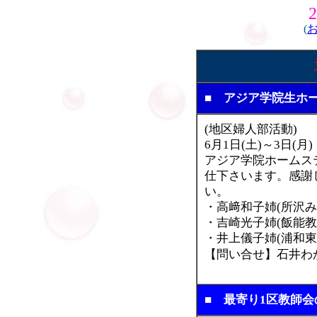
(
■ アジア学院生ホ
(地区婦人部活動)
6月1日(土)～3日(
アジア学院ホームス
仕下さいます。感謝
い。
・高﨑和子姉(所沢み
・吉崎光子姉(飯能教
・井上儀子姉(浦和東
【問い合せ】
石井わか
■ 最寄り1区教師