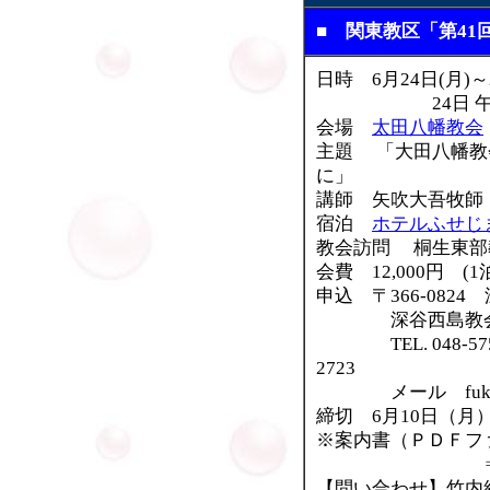
■ 関東教区「第4
日時 6月24日(月)
24日 午後2：0
会場
太田八幡教会
主題 「大田八幡教
に」
講師 矢吹大吾牧師
宿泊
ホテルふせじ
教会訪問 桐生東部
会費 12,000円 
申込 〒366-082
深谷西島教会・
TEL. 048-575-2
2723
メール fukanishi
締切 6月10日（月
※案内書（ＰＤＦフ
【問い合わせ】竹内紹一