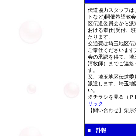
伝道協力スタッフは
トなど)開催希望教
区伝道委員会から派
おける奉仕(受付、
たります。
交通費は埼玉地区伝
ご奉仕くださいます
会の承認を得て、埼
清牧師）までご連絡
す。
又、埼玉地区伝道委
派遣します。埼玉地
い。
※チラシを見る（
リック
【問い合わせ】栗原清(武
■ 訃報