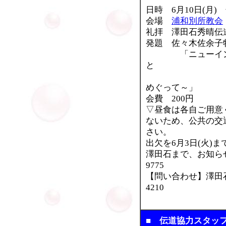
日時 6月10日(月) 
会場
浦和別所教会
礼拝 澤田石秀晴伝道
発題 佐々木佐余子牧
「ニューイング
と
～聖
めぐって～」
会費 200円
▽昼食は各自ご用意
ないため、公共の交
さい。
出欠を6月3日(火)
澤田石まで、お知らせく
9775
【問い合わせ】澤田石秀
4210
■ 伝道協力スタッ