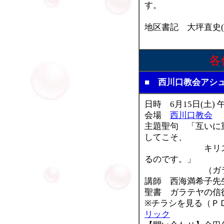
す。
地区書記 大坪直史(
各
■ 西川口教会アシ
日時 6月15日(土) 
会場
西川口教会
主題聖句 「互いに
してこそ、
キリストの律
るのです。」
（ガラテヤの
講師 西海満希子先
聖書 ガラテヤの信
※チラシを見る（
リック