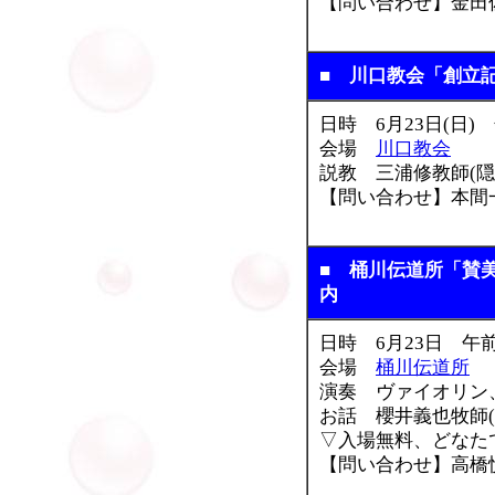
【問い合わせ】金田佐久子
■ 川口教会「創立
日時 6月23日(日)
会場
川口教会
説教 三浦修教師(隠
【問い合わせ】本間一秀(
■ 桶川伝道所「賛
内
日時 6月23日 午前
会場
桶川伝道所
演奏 ヴァイオリン
お話 櫻井義也牧師(
▽入場無料、どなた
【問い合わせ】高橋悦子(