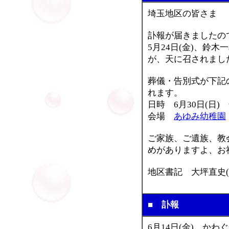
埼玉地区の皆さま
訃報が届きましたの
5月24日(金)、鈴木
が、天に召されまし
葬儀・告別式が下記
れます。
日時 6月30日(日)
会場
あゆみ幼稚園
ご家族、ご遺族、教
めがありますよ、お
地区書記 大坪直史(
■ 訃報
6月14日(金)、か