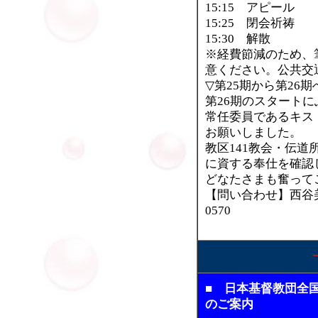
15:15 アピール
15:25 閉会祈祷
15:30 解散
※経費節減のため、
意ください。公共交
▽第25期から第26
第26期のスタート
常任委員であるキス
お願いしました。
教区141教会・伝
に資する奉仕を確認
どなたさまも奮って
【問い合わせ】西谷美和
0570
■ 日本基督教団全
のご案内