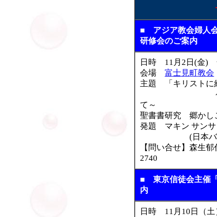
■ アジア教会婦人会
研修会のご案内
日時 11月2日(金) 
会場
富士見町教会
主題 「キリストに
～となりび
て～
聖書書研究 郷かし
発題 マキン サンサ
(日本バプテス
【問い合せ】森生郁代（
2740
■ 東京信徒会主催
内
日時 11月10日（土