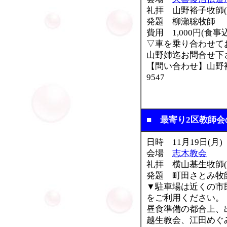
礼拝 山野裕子牧師(
発題 柳瀬聡牧師
費用 1,000円(食事
▽車を乗り合わせて
山野姉迄お問合せ下
【問い合わせ】山野裕子
9547
■ 最寄り2区教師
日時 11月19日(月)
会場
志木教会
礼拝 横山基生牧師(
発題 町田さとみ牧師
▼駐車場は近くの市
をご利用ください。
昼食準備の都合上、出
越生教会、江田めぐ