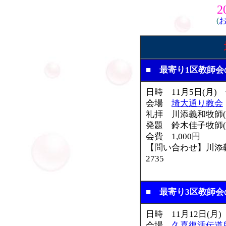
2
(
■ 最寄り1区教師
日時 11月5日(月) 
会場
埼大通り教会
礼拝 川添義和牧師(
発題 鈴木佳子牧師(
会費 1,000円
【問い合わせ】川添義和
2735
■ 最寄り3区教師
日時 11月12日(月)
会場
久喜復活伝道