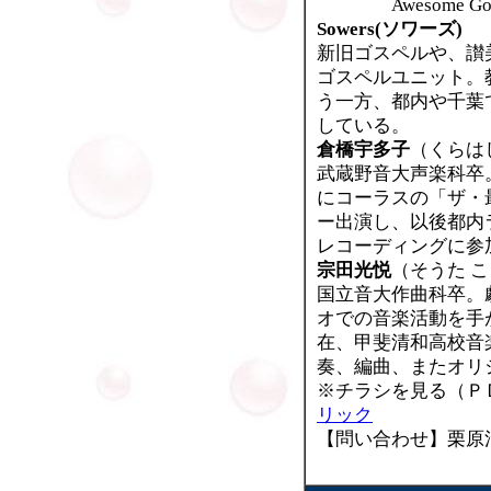
Awesome God、Je
Sowers(ソワーズ)
新旧ゴスペルや、讃
ゴスペルユニット。
う一方、都内や千葉
している。
倉橋宇多子
（くらは
武蔵野音大声楽科卒
にコーラスの「ザ・
ー出演し、以後都内
レコーディングに参
宗田光悦
（そうた 
国立音大作曲科卒。
オでの音楽活動を手
在、甲斐清和高校音
奏、編曲、またオリ
※チラシを見る（
リック
【問い合わせ】栗原清(武