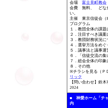
会場
富士見町教会
会費 無料、 どな
い。
主催 東京信徒会（FAX
プログラム
１．教団全体の課題
２．注目すべき議案
３．教団財務状況に
４．選挙方法をめぐ
５．議事法と議事運
６．「信徒交流の集
７．総会全体の印象
８．その他
※チラシを見る（
リック
【問い合わせ】鈴木功男
2024
■ 神愛ホーム「チ
内