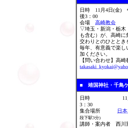
日時 11月4日(金) 
後3：00
会場
高崎教会
▽埼玉・新潟・栃木
も含む）が、高崎に
交わりとのひととき
毎年、有意義で楽し
加ください。
【問い合わせ】高
takasaki_kyokai@yaho
■ 靖国神社・千鳥
日
時 11月17日
3：30
集合場所
日本
段下駅3分)
講師・案内者 西川