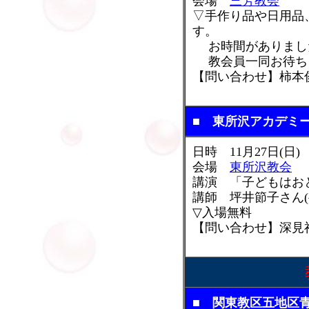
会場
三芳教会
▽手作り品や日用品
す。
お時間がありまし
教会員一同お待ち
【問い合わせ】柿本俊子(
■ 東所沢アカデミ
日時 11月27日(日)
会場
東所沢教会
講演 「子どもはお
講師 坪井節子さん
▽入場無料
【問い合わせ】深見祥弘(
■ 関東教区五地区