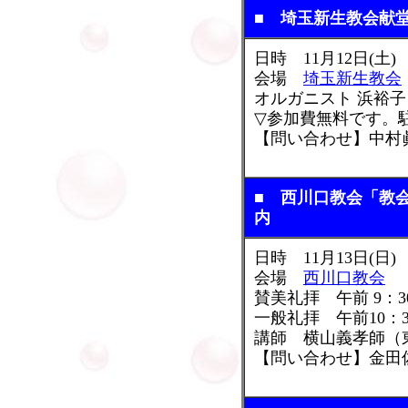
■ 埼玉新生教会献
日時 11月12日(土)
会場
埼玉新生教会
オルガニスト 浜裕子
▽参加費無料です。
【問い合わせ】中村眞(埼
■ 西川口教会「教
内
日時 11月13日(日)
会場
西川口教会
賛美礼拝 午前 9：30
一般礼拝 午前10：30
講師 横山義孝師（
【問い合わせ】金田佐久子