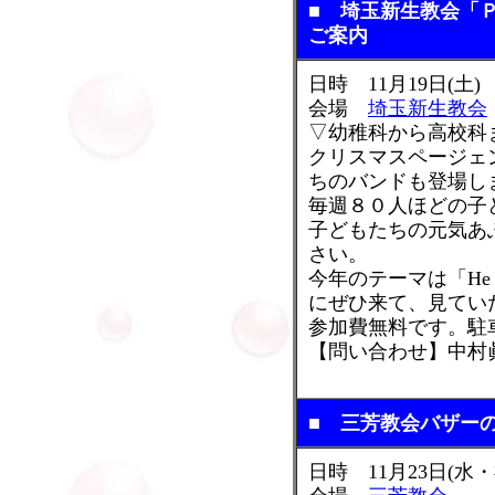
■ 埼玉新生教会「
ご案内
日時 11月19日(土)
会場
埼玉新生教会
▽幼稚科から高校科
クリスマスページェ
ちのバンドも登場し
毎週８０人ほどの子
子どもたちの元気あ
さい。
今年のテーマは「He i
にぜひ来て、見てい
参加費無料です。駐
【問い合わせ】中村眞(埼
■ 三芳教会バザー
日時 11月23日(水・