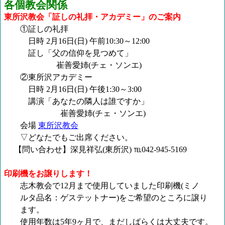
各個教会関係
東所沢教会「証しの礼拝・アカデミー」のご案内
①証しの礼拝
日時
2月16日(日) 午前10:30～12:00
証し「父の信仰を見つめて」
崔善愛姉
(チェ・ソンエ)
②東所沢アカデミー
日時
2月16日(日) 午後1:30～3:00
講演「あなたの隣人は誰ですか」
崔善愛姉
(チェ・ソンエ)
会場
東所沢教会
▽どなたでもご出席ください。
【問い合わせ】深見祥弘
(東所沢) ℡042-945-5169
印刷機をお譲りします！
志木教会で
12月まで使用していました印刷機(ミノ
ルタ品名：ゲステットナー
)をご希望のところに譲り
ます。
使用年数は
5年9ヶ月で、まだしばらくは大丈夫です。