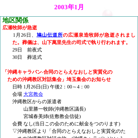
2003年1月
地区関係
広瀬牧師が急逝
1月26日、
鳩山伝道所
の広瀬泉造牧師が急逝されまし
た。葬儀は、山下萬里先生の司式で執り行われます。
29日 前夜式
30日 葬送式
「沖縄キャラバン‐合同のとらえなおしと実質化の
ための沖縄教区対話集会」埼玉集会のお知らせ
日時
1月26日(日) 午後2：00～4：00
会場
大宮教会
沖縄教区からの派遣者
山里勝一牧師
(沖縄教区議長)
宮城春美姉
(佐敷教会信徒)
会費 なし
(当日この会のために献金をつのります)
▽沖縄教区より「合同のとらえなおしと実質化のた