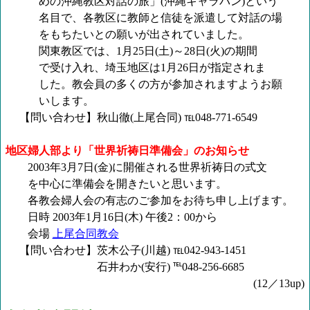
めの沖縄教区対話の旅」
(沖縄キャラバン)という
名目で、各教区に教師と信徒を派遣して対話の場
をもちたいとの願いが出されていました。
関東教区では、
1月25日(土)～28日(火)の期間
で受け入れ、埼玉地区は
1月26日が指定されま
した。教会員の多くの方が参加されますようお願
いします。
【問い合わせ】秋山徹
(上尾合同) ℡048-771-6549
地区婦人部より「世界祈祷日準備会」のお知らせ
2003年3月7日(金)に開催される世界祈祷日の式文
を中心に準備会を開きたいと思います。
各教会婦人会の有志のご参加をお待ち申し上げます。
日時
2003年1月16日(木) 午後2：00から
会場
上尾合同教会
【問い合わせ】茨木公子
(川越) ℡042-943-1451
石井わか
(安行) ℡048-256-6685
(12／13up)