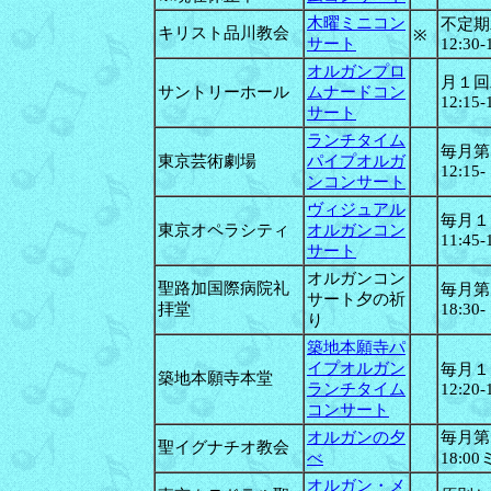
木曜ミニコン
不定期
キリスト品川教会
※
サート
12:30-
オルガンプロ
月１回
サントリーホール
ムナードコン
12:15-
サート
ランチタイム
毎月第
東京芸術劇場
パイプオルガ
12:15-
ンコンサート
ヴィジュアル
毎月１
東京オペラシティ
オルガンコン
11:45-
サート
オルガンコン
聖路加国際病院礼
毎月第
サート夕の祈
拝堂
18:30-
り
築地本願寺パ
イプオルガン
毎月１
築地本願寺本堂
ランチタイム
12:20-
コンサート
オルガンの夕
毎月第
聖イグナチオ教会
べ
18:0
オルガン・メ