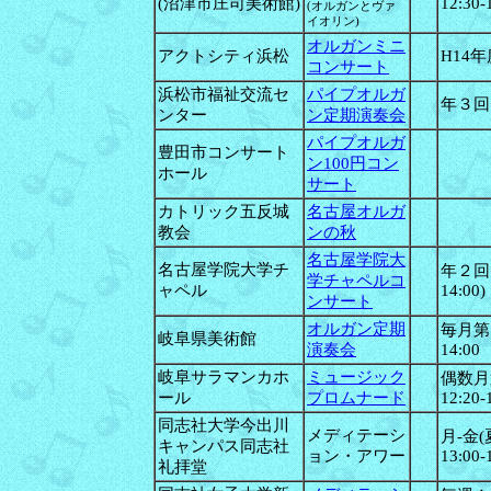
(沼津市庄司美術館)
12:30-
(オルガンとヴァ
イオリン)
オルガンミニ
アクトシティ浜松
H14
コンサート
浜松市福祉交流セ
パイプオルガ
年３回
ンター
ン定期演奏会
パイプオルガ
豊田市コンサート
ン100円コン
ホール
サート
カトリック五反城
名古屋オルガ
教会
ンの秋
名古屋学院大
名古屋学院大学チ
年２回
学チャペルコ
ャペル
14:00)
ンサート
オルガン定期
毎月第
岐阜県美術館
演奏会
14:00
岐阜サラマンカホ
ミュージック
偶数月
ール
プロムナード
12:20-
同志社大学今出川
メディテーシ
月-金
キャンパス同志社
ョン・アワー
13:00-
礼拝堂