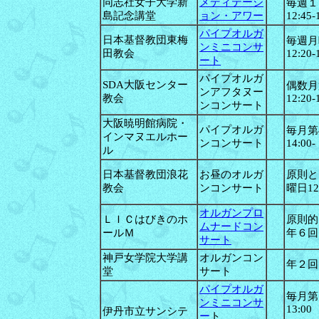
同志社女子大学新
メディテーシ
毎週１
島記念講堂
ョン・アワー
12:45-
パイプオルガ
日本基督教団東梅
毎週月
ンミニコンサ
田教会
12:20-
ート
パイプオルガ
SDA大阪センター
偶数月
ンアフタヌー
教会
12:20-
ンコンサート
大阪暁明館病院・
パイプオルガ
毎月第
インマヌエルホー
ンコンサート
14:00-
ル
日本基督教団浪花
お昼のオルガ
原則と
教会
ンコンサート
曜日12:
オルガンプロ
ＬＩＣはびきのホ
原則的
ムナードコン
ールＭ
年６回
サート
神戸女学院大学講
オルガンコン
年２回
堂
サート
パイプオルガ
毎月第１
ンミニコンサ
13:00
伊丹市立サンシテ
ー
ト