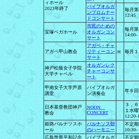
ィホール
パイプオルガ
2023年終了
毎月第４
ンプロムナー
12:45
ドコンサート
市民のための
毎月第
宝塚ベガホール
オルガンコン
14:00-
サート
アガペ・チャ
アガペ甲山教会
リティーコン
毎月１
※
サート
オルガンレク
神戸松蔭女子学院
チャーコンサ
大学チャペル
ート
甲南女子大学芦原
パイプオルガ
年６回
講堂
ン演奏会
３，６
日本基督教団神戸
NOON
１水曜
CONCERT
教会
12:20-
姫路パルナソスホ
パルナソス朝
不定期
ール
のハーモニー
10:30-
広島世界平和記念
パイプオルガ
不定期