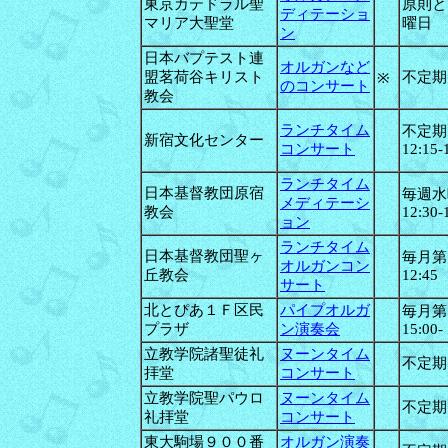
東京カテドラル聖
原則と
ディテーショ
マリア大聖堂
曜日 19
ン
日本バプテスト連
オルガンなど
盟茗荷谷キリスト
不定期
※
のコンサート
教会
ランチタイム
不定期
新宿文化センター
コンサート
12:15-
ランチタイム
日本基督教団原宿
毎週水
メディテーシ
教会
12:30-
ョン
ランチタイム
日本基督教団聖ヶ
毎月第３
オルガンコン
丘教会
12:45
サート
北とぴあ１Ｆ区民
パイプオルガ
毎月第
プラザ
ン演奏会
15:00-
立教学院諸聖徒礼
ヌーンタイム
不定期1
拝堂
コンサート
立教学院聖パウロ
ヌーンタイム
不定期
礼拝堂
コンサート
東大駒場９００番
オルガン演奏