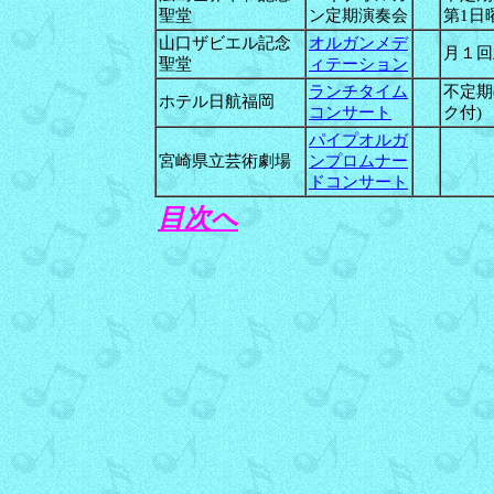
聖堂
ン定期演奏会
第1日曜
山口ザビエル記念
オルガンメデ
月１回
聖堂
ィテーション
ランチタイム
不定期
ホテル日航福岡
コンサート
ク付)
パイプオルガ
宮崎県立芸術劇場
ンプロムナー
ドコンサート
目次へ