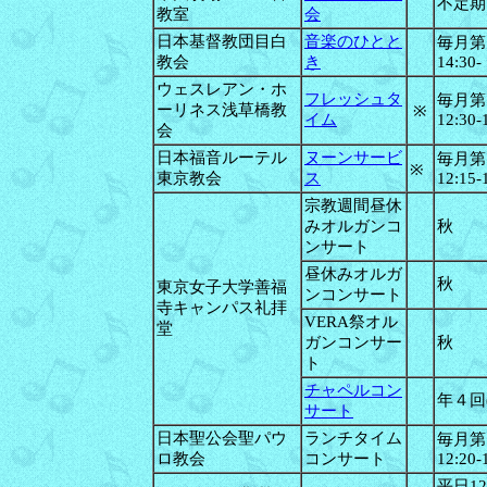
不定期
教室
会
日本基督教団目白
音楽のひとと
毎月第
教会
き
14:30-
ウェスレアン・ホ
フレッシュタ
毎月第
ーリネス浅草橋教
※
イム
12:30-
会
日本福音ルーテル
ヌーンサービ
毎月第
※
東京教会
ス
12:15-
宗教週間昼休
みオルガンコ
秋
ンサート
昼休みオルガ
秋
東京女子大学善福
ンコンサート
寺キャンパス礼拝
VERA祭オル
堂
ガンコンサー
秋
ト
チャペルコン
年４回
サート
日本聖公会聖パウ
ランチタイム
毎月第
ロ教会
コンサート
12:20-
平日12: