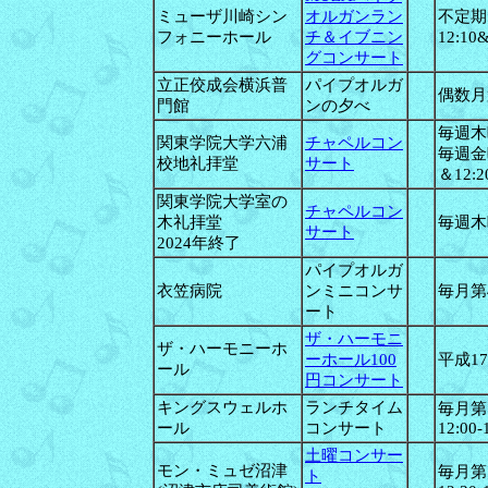
ミューザ川崎シン
オルガンラン
不定期
フォニーホール
チ＆イブニン
12:10
グコンサート
立正佼成会横浜普
パイプオルガ
偶数月
門館
ンの夕べ
毎週木曜1
関東学院大学六浦
チャペルコン
毎週金曜1
校地礼拝堂
サート
＆12:20
関東学院大学室の
チャペルコン
木礼拝堂
毎週木曜1
サート
2024年終了
パイプオルガ
衣笠病院
ンミニコンサ
毎月第4
ート
ザ・ハーモニ
ザ・ハーモニーホ
ーホール100
平成1
ール
円コンサート
キングスウェルホ
ランチタイム
毎月第
ール
コンサート
12:00-
土曜コンサー
モン・ミュゼ沼津
毎月第
ト