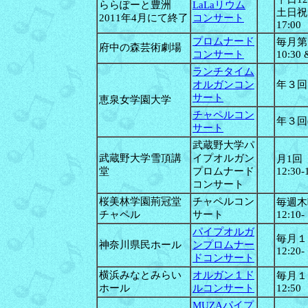
ららぽーと豊洲
LaLaリウム
土日祝1
2011年4月にて終了
コンサート
17:00
プロムナード
毎月第
府中の森芸術劇場
コンサート
10:30 
ランチタイム
オルガンコン
年３回
サート
恵泉女学園大学
チャペルコン
年３回
サート
武蔵野大学パ
武蔵野大学雪頂講
イプオルガン
月1回
堂
プロムナード
12:30-
コンサート
桜美林学園荊冠堂
チャペルコン
毎週木
チャペル
サート
12:10-
パイプオルガ
毎月１
神奈川県民ホール
ンプロムナー
12:20-
ドコンサート
横浜みなとみらい
オルガン１ド
毎月１回
ホール
ルコンサート
12:50
MUZAパイプ