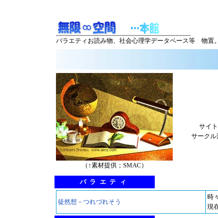
バラエティお読み物、社会心理学データベース等 物置
サイト
サークル
（↑素材提供；SMAC）
バラエティ
時
徒然想－つれづれそう
現