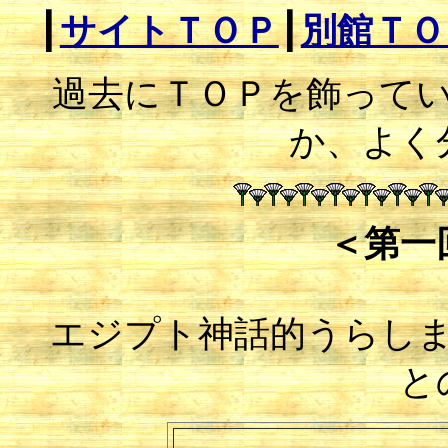
┃
サイトＴＯＰ
┃
別館ＴＯ
過去にＴＯＰを飾って
か、よく
＜第一
エジプト神話的うらし
と