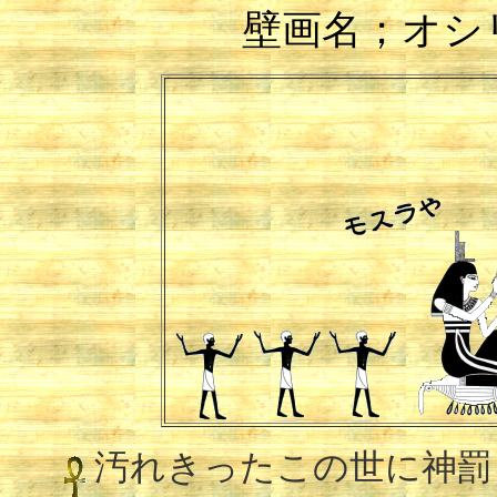
壁画名；オシ
汚れきったこの世に神罰