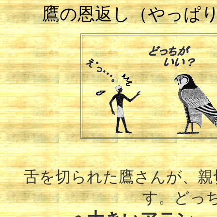
鷹の恩返し（やっぱ
舌を切られた鷹さんが、親
す。どっ