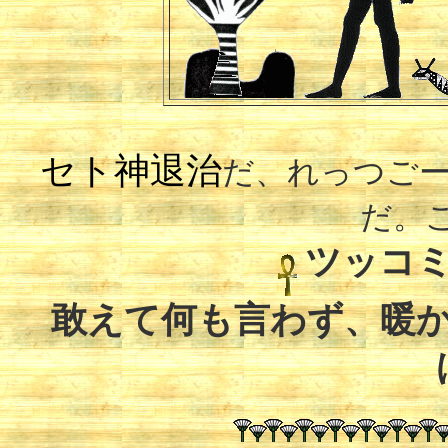
セト神退治
だ、れっつご
だ。
ツッコ
敢えて何も言わず、暖