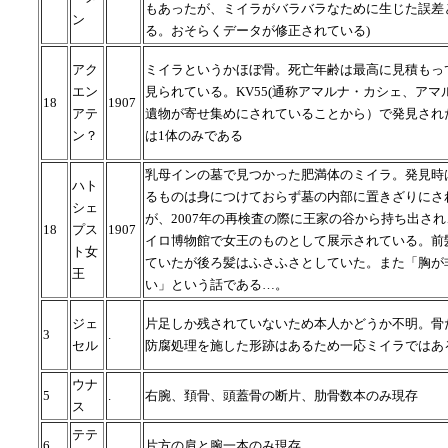
もあったが、ミイラがバラバラなために生じた誤差
ン
る。おそらくデータが修正されている)
アク
ミイラというかほぼ骨。死亡年齢は最高に見積もって
エン
見られている。KV55(通称アマルナ・カシェ、アマ
18
1907
アテ
遺物が寄せ集めにされていることから）で発見され
ン？
は1体のみである
乳母インの墓で見つかった肥満体のミイラ。発見時
ハト
るものは身につけておらず墓の内部に置きざりにさ
シェ
が、2007年の再検査の際に王家の谷から持ち出さ
18
プス
1907
イロ博物館で女王のものとして展示されている。前
ト女
ていたが後ろ髪はふさふさとしていた。また「胸が
王
い」という話である…。
ジェ
片足しか残されていないため本人かどうか不明。骨
3
.
セル
防腐処理を施した形跡はあるため一応ミイラではあ
ウナ
5
.
右腕、頚骨、頭蓋骨の断片、肋骨数本のみ現存
ス
テテ
6
.
片方の肩と腕一本のみ現存