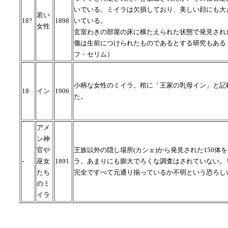
いでいる。ミイラは欠損しており、美しい顔にも大
若い
18?
1898
いている。
女性
玄室わきの部屋の床に横たえられた状態で発見され
傷は生前につけられたものであるとする研究もある
フ・セリム）
小柄な女性のミイラ。棺に「王家の乳母イン」と記
18
イン
1906
た。
アメ
ン神
官や
王族以外の隠し場所(カシェ)から発見された150体
-
巫女
1891
ラ。あまりにも膨大でろくな調査はされていない。
たち
完全ですべて元通り揃っているか不明という恐ろし
のミ
イラ