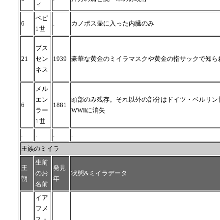
ィ
ペピ
6
.
カノポス壷に入った内臓のみ
1世
プス
21
セン
1939
豪華な黄金のミイラマスクや黄金の指サックで知ら
ネス
メル
エン
頭部のみ残存。それ以外の部分はドイツ・ベルリン
6
1881
ラー
WWⅡに消失
1世
.
.
.
.
王族のミイラ
生前
王
発見
のお
状態&ミイラデータ
朝
年
名前
イア
フメ
ス・