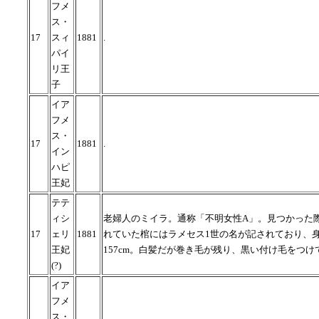
フメ
ス・
17
スィ
1881
.
パイ
リ王
子
イア
フメ
ス・
17
1881
.
イン
ハピ
王妃
テテ
ィシ
老婦人のミイラ。通称「不明女性A」。見つかった
17
ェリ
1881
れていた棺にはラメセス1世の名が記されており、
王妃
157cm。白髪だが巻き毛が残り、黒い付け毛をつけ
(?)
イア
フメ
ス・