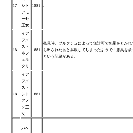
17
シト
1881
.
アモ
ーセ
王女
イア
フメ
発見時、ブルクシュによって無許可で包帯をとかれ
ス・
18
1881
ち出されたあと腐敗してしまったようで「悪臭を放
ネフ
という記録がある。
ェル
タリ
イア
フメ
ス・
18
シト
1881
.
アメ
ン王
女
バケ