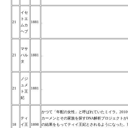
イセ
トエ
21
1881
.
ムカ
ヘブ
マサ
21
ハル
1881
.
タ
ノジ
ュメ
21
1881
.
ト王
妃
かつて「年配の女性」と呼ばれていたミイラ。201
ティ
カーメンとその家族を探すDNA解析プロジェクトが
18
イ王
1898
の結果をもってティイ王妃とされるようになった。