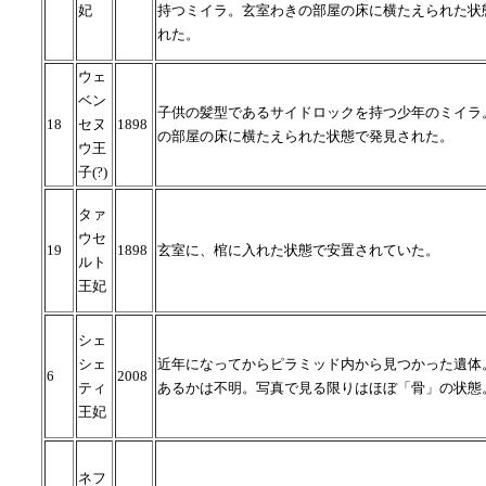
妃
持つミイラ。玄室わきの部屋の床に横たえられた状
れた。
ウェ
ベン
子供の髪型であるサイドロックを持つ少年のミイラ
18
セヌ
1898
の部屋の床に横たえられた状態で発見された。
ウ王
子(?)
タァ
ウセ
19
1898
玄室に、棺に入れた状態で安置されていた。
ルト
王妃
シェ
シェ
近年になってからピラミッド内から見つかった遺体
6
2008
ティ
あるかは不明。写真で見る限りはほぼ「骨」の状態
王妃
ネフ