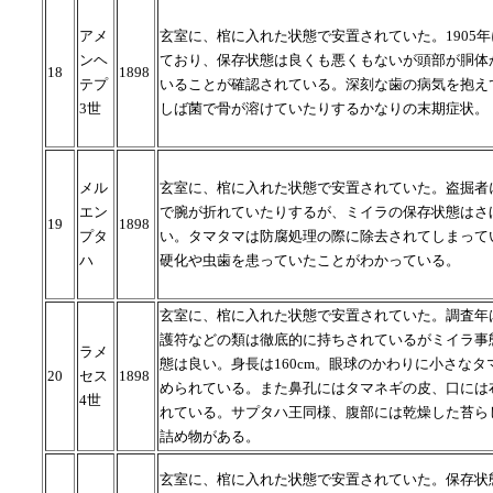
アメ
玄室に、棺に入れた状態で安置されていた。1905
ンヘ
ており、保存状態は良くも悪くもないが頭部が胴体
18
1898
テプ
いることが確認されている。深刻な歯の病気を抱え
3世
しば菌で骨が溶けていたりするかなりの末期症状。
メル
玄室に、棺に入れた状態で安置されていた。盗掘者
エン
で腕が折れていたりするが、ミイラの保存状態はさ
19
1898
プタ
い。タマタマは防腐処理の際に除去されてしまって
ハ
硬化や虫歯を患っていたことがわかっている。
玄室に、棺に入れた状態で安置されていた。調査年は
護符などの類は徹底的に持ちされているがミイラ事
ラメ
態は良い。身長は160cm。眼球のかわりに小さなタ
20
セス
1898
められている。また鼻孔にはタマネギの皮、口には
4世
れている。サプタハ王同様、腹部には乾燥した苔ら
詰め物がある。
玄室に、棺に入れた状態で安置されていた。保存状