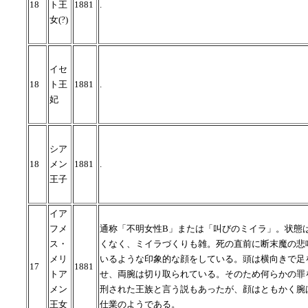
18
ト王
1881
.
女(?)
イセ
18
ト王
1881
.
妃
シア
18
メン
1881
.
王子
イア
フメ
通称「不明女性B」または「叫びのミイラ」。状態
ス・
くなく、ミイラづくりも雑。死の直前に断末魔の悲
メリ
いるような印象的な顔をしている。頭は横向きで足
17
1881
トア
せ、両腕は切り取られている。そのため何らかの罪
メン
刑された王族と言う説もあったが、顔はともかく腕
王女
仕業のようである。