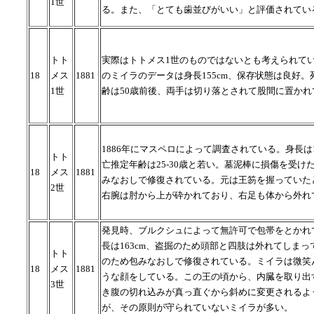
1世
る。また、「とても歯並びがいい」と評価されてい
トト
実際はトトメス1世のものではないとも考えられて
18
メス
1881
のミイラのデータは身長155cm、保存状態は良好。
1世
齢は50歳前後、両手は切り落とされて股間に置かれ
1886年にマスペロによって調査されている。身長は1
トト
亡推定年齢は25-30歳と若い。墓泥棒に損傷を受け
18
メス
1881
みなおしで修復されている。元は王笏を握っていた
2世
右腕は肘から上が砕かれており、右足も体から外れ
発見時、ブルクシュによって無許可で包帯をとかれ
長は163cm、盗掘のため頭部と四肢は外れてしまっ
トト
のため包みなおしで修復されている。ミイラは微笑
18
メス
1881
うな顔をしている。この王の頃から、内臓を取り出
3世
き腹の切れ込みが真っ直ぐから斜めに変更されるよ
が、その原則が守られていないミイラが多い。