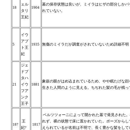
ェル
墓の保存状態は良いが、ミイラはヒザの部分しかパ
18
1904
タリ
れていない。
王妃
イウ
アプ
5
1935
無傷のミイラだが調査がされていないため詳細不明
ト王
妃
ジェ
ドプ
タハ
象嵌の眼がはめ込まれているため、やや眠たげな顔
21
イウ
1881
生きた人間のように見える。ちぢれた髪の毛が残っ
フア
ンク
王子
ベルツツォーニによって開かれた墓で発見された。
王
れず、裸の状態で床に置かれていた。ポーズからし
18?
1817
妃?
えられているが名前は不明で、長く豊かな髪をして