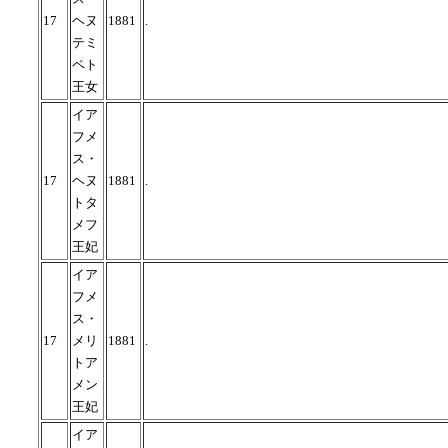
17
ヘヌ
1881
.
テミ
ペト
王女
イア
フメ
ス・
17
ヘヌ
1881
.
トタ
メフ
王妃
イア
フメ
ス・
17
メリ
1881
.
トア
メン
王妃
イア