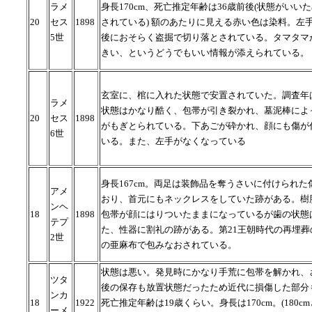
ラメ
身長170cm、死亡推定年齢は36歳前後(状態がいい
20
セス
1898
されている) 額のあたりに見える赤い色は染料。左
5世
後におそらく盗掘で切り落とされている。タマタマ
きい、というどうでもいい情報が添えられている。
玄室に、棺に入れた状態で安置されていた。調査年は
ラメ
状態はかなり酷く、包帯が引き裂かれ、墓泥棒によ
20
セス
1898
がもぎとられている。下あごが砕かれ、顔にも傷が
6世
いる。また、左手がなくなっている
身長167cm。両足は装飾品を奪うさいに付けられた
アメ
おり、首元にもネックレスをしていた跡がある。樹
ンヘ
18
1898
包帯が顔にはりついたままになっているが歯の状態
テプ
た、性器に割礼の跡がある。第21王朝時代の再埋葬
2世
の亜麻布で包みなおされている。
状態は悪い。発見時にかなり手荒に包帯を解かれ、
ツタ
後の保存も放置状態だったため近代に損傷した部分
ンカ
18
1922
死亡推定年齢は19歳くらい。身長は170cm。(180c
ーメ