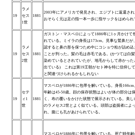
ラメ
2003年にアメリカで発見され、エジプトに返還さ
19
セス
1881
おそらく元は足の指一本一歩に指サックをはめられ
1世
ガストン・マスペロによって1886年に1ヶ月かけて
れている。ミイラの身長は173cm。見事な鷲鼻だが
ラメ
認すると鼻の形を保つため中にコショウ粒が詰め込
19
セス
1881
ことが判った。髪の毛は赤毛である。(かつては白
2世
染めているとされていたが、地毛からして赤かった
出ている) これは第19王朝がセト神を特に信仰し
と関連づけられるかもしれない
マスペロが1886年に包帯を解いている。身長166c
セテ
年齢は45-50歳。顔の保存状態はよいが体の部分は
19
ィ1
1881
く、布の覆いをかけた状態で展示されている。美し
世
のラメセス2世とよく似ている。頭部は盗掘者によ
れ、腹にも孔があけられている。
マスペロが1886年に包帯を解いている。死亡時年齢は6