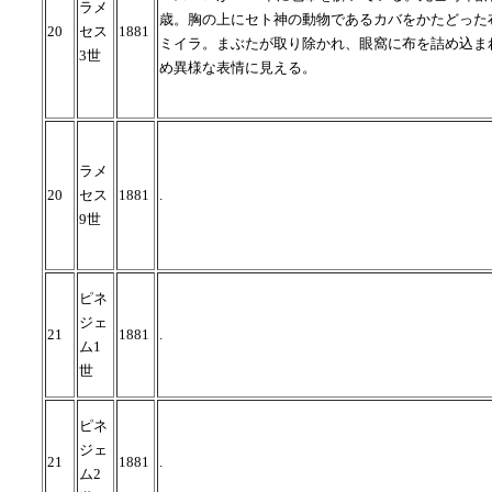
ラメ
歳。胸の上にセト神の動物であるカバをかたどった
20
セス
1881
ミイラ。まぶたが取り除かれ、眼窩に布を詰め込ま
3世
め異様な表情に見える。
ラメ
20
セス
1881
.
9世
ピネ
ジェ
21
1881
.
ム1
世
ピネ
ジェ
21
1881
.
ム2