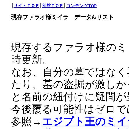
┃
サイトＴＯＰ
┃
別館ＴＯＰ
┃
コンテンツTOP
┃
現存ファラオ様ミイラ データ&リスト
現存するファラオ様のミ
時更新。
なお、自分の墓ではなく
たり、墓の盗掘が激しか
と名前の紐付けに疑問が
今後覆る可能性はゼロで
参照→
エジプト王のミイ