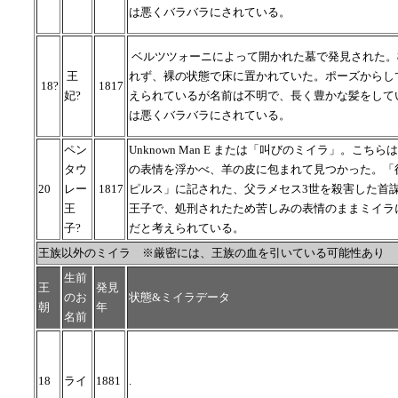
は悪くバラバラにされている。
ベルツツォーニによって開かれた墓で発見された。
王
れず、裸の状態で床に置かれていた。ポーズからし
18?
1817
妃?
えられているが名前は不明で、長く豊かな髪をして
は悪くバラバラにされている。
ペン
Unknown Man E または「叫びのミイラ」。こち
タウ
の表情を浮かべ、羊の皮に包まれて見つかった。「
20
レー
1817
ピルス」に記された、父ラメセス3世を殺害した首
王
王子で、処刑されたため苦しみの表情のままミイラ
子?
だと考えられている。
王族以外のミイラ ※厳密には、王族の血を引いている可能性あり
生前
王
発見
のお
状態&ミイラデータ
朝
年
名前
18
ライ
1881
.