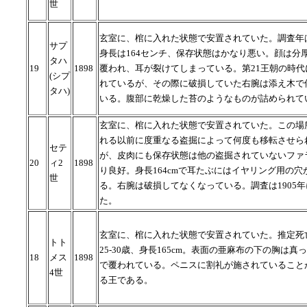
世
玄室に、棺に入れた状態で安置されていた。調査年は
サプ
身長は164センチ、保存状態はかなり悪い。顔は分
タハ
19
1898
覆われ、耳が裂けてしまっている。第21王朝の時代
(シプ
れているが、その際に破損していた右腕は添え木で
タハ)
いる。腹部に乾燥した苔のようなものが詰められて
玄室に、棺に入れた状態で安置されていた。この場
れる以前に度重なる盗掘によって何度も移転させら
セテ
が、皮肉にも保存状態は他の盗掘されていないファ
20
ィ2
1898
り良好。身長164cmで耳たぶにはイヤリング用の穴
世
る。右腕は破損してなくなっている。調査は1905
た。
玄室に、棺に入れた状態で安置されていた。推定死
トト
25-30歳、身長165cm。表面の亜麻布の下の胸は真
18
メス
1898
で覆われている。ペニスに割礼が施されていること
4世
る王である。