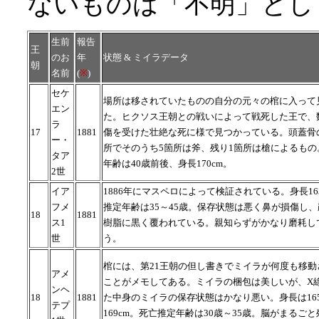
ないものは「不明」としていま
生前
報告
王
のお
年
状態 & ミイラデータ
朝
名前
(
※
)
セケ
場所は移されていたものの自分の元々の棺に入って
エン
た。ヒクソス王朝との戦いによって戦死した王で、
ラ
17
1881
傷を受けた壮絶な死に様で見つかっている。頭蓋骨
ー・
所でそのうち5箇所は斧、残り1箇所は槍によるもの
タア
年齢は40歳前後、身長170cm。
2世
イア
1886年にマスペロによって検証されている。身長16
フメ
推定年齢は35～45歳。保存状態は悪く鼻が損傷し
18
1881
ス1
樹脂に黒く覆われている。親知らずがかなり磨耗し
世
う。
棺には、第21王朝の但し書きでミイラが何度も移動
アメ
ことがメモしてある。ミイラの梱包は美しいが、X
ンヘ
18
1881
た中身のミイラの保存状態はかなり悪い。身長は165
テプ
169cm。死亡推定年齢は30歳～35歳。脳がまるご