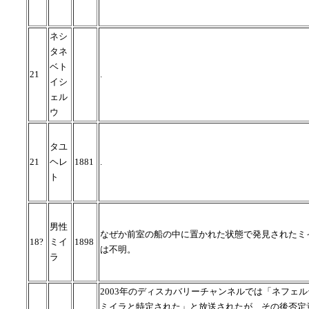
ネシ
タネ
ベト
21
.
イシ
ェル
ウ
タユ
21
ヘレ
1881
.
ト
男性
なぜか前室の船の中に置かれた状態で発見されたミ
18?
ミイ
1898
は不明。
ラ
2003年のディスカバリーチャンネルでは「ネフェ
ミイラと特定された」と放送されたが、その後否定