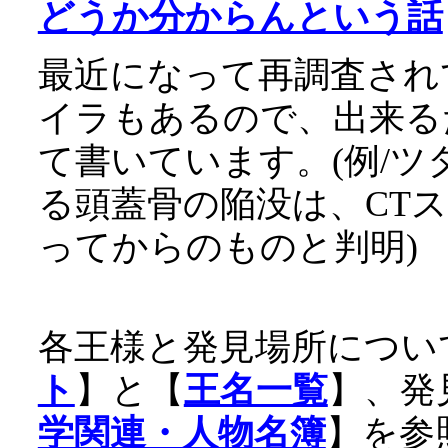
どうか分からんという話
最近になって再調査され
イラもあるので、出来る
て書いています。(例/ツ
る頭蓋骨の陥没は、CT
ってからのものと判明)
各王様と発見場所につい
ト
】と【
王名一覧
】、発
学関連・人物名簿
】を参