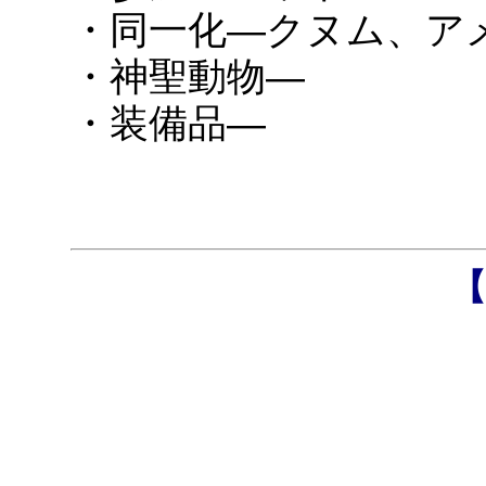
・同一化―クヌム、ア
・神聖動物―
・装備品―
【