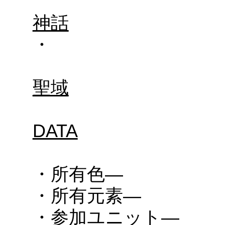
神話
・
聖域
DATA
・所有色―
・所有元素―
・参加ユニット―