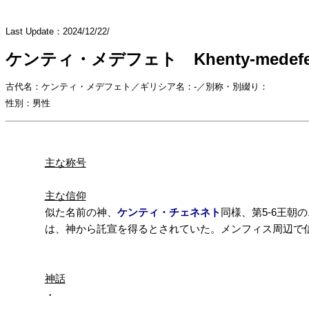
Last Update：2024/12/22/
ケンティ・メデフェト Khenty-medefe
古代名：ケンティ・メデフェト／ギリシア名：-／別称・別綴り：
性別：男性
主な称号
主な信仰
似た名前の神、
ケンティ・チェネネト
同様、第5-6王
は、神から託宣を得るとされていた。メンフィス周辺で
神話
・