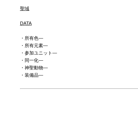
聖域
DATA
・所有色―
・所有元素―
・参加ユニット―
・同一化―
・神聖動物―
・装備品―