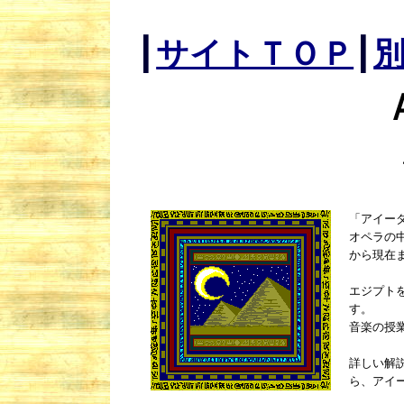
┃
サイトＴＯＰ
┃
「アイー
オペラの
から現在
エジプト
す。
音楽の授
詳しい解
ら、アイ