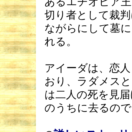
あるエチオピア王
切り者として裁判
ながらにして墓に
れる。
アイーダは、恋人
おり、ラダメスと
は二人の死を見届
のうちに去るので