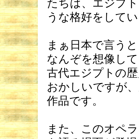
たちは、エジプト
うな格好をしてい
まぁ日本で言うと
なんぞを想像して
古代エジプトの歴
おかしいですが、
作品です。
また、このオペラ