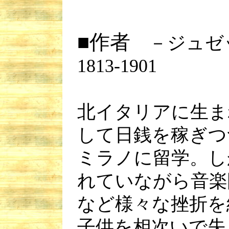
■作者
－ジュゼッペ・
1813-1901
北イタリアに生ま
して日銭を稼ぎつ
ミラノに留学。し
れていながら音楽
など様々な挫折を
子供を相次いで失