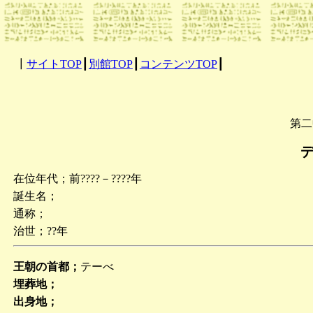
┃
サイトTOP
┃
別館TOP
┃
コンテンツTOP
┃
第二
在位年代；前????－????年
誕生名；
通称；
治世；??年
王朝の首都；
テーべ
埋葬地；
出身地；