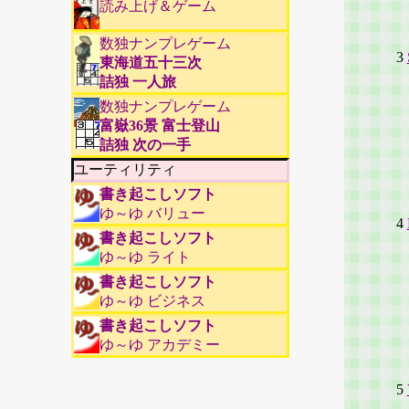
読み上げ＆ゲーム
3
数独ナンプレゲーム
3
東海道五十三次
-
詰独 一人旅
1
数独ナンプレゲーム
富嶽36景 富士登山
2
詰独 次の一手
ユーティリティ
書き起こしソフト
ゆ～ゆ バリュー
4
書き起こしソフト
-
ゆ～ゆ ライト
1
書き起こしソフト
2
ゆ～ゆ ビジネス
3
書き起こしソフト
4
ゆ～ゆ アカデミー
5
5