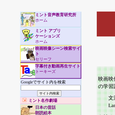
ミント音声教育研究所
ホーム
ミント アプリ
ケーションズ
ホーム
映画映像シーン検索サイ
ト
セリーフ
字幕付き動画再生サイト
トーキーズ
映画映像
Googleでサイト内を検索
の学習
文
ミント名作劇場
La
日本の昔話
朗読絵本