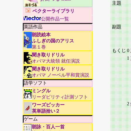
主題
ベクターライブラリ
公開作品一覧
英語作品
副題
朗読絵本
ふしぎの国のアリス
第１巻
もくじ
0
聞き取りドリル
1
オバマ大統領 就任演説
-
聞き取りドリル
1
オバマ ノーベル平和賞演説
2
語学ソフト
3
ミングル
4
リーダビリティ計測ソフト
2
ワーズピッカー
英単語拾い２
-
ゲーム
1
朗詠・百人一首