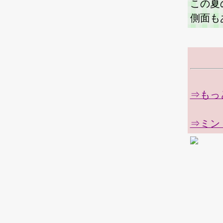
この夏
側面も
⇒もっ
⇒ミン