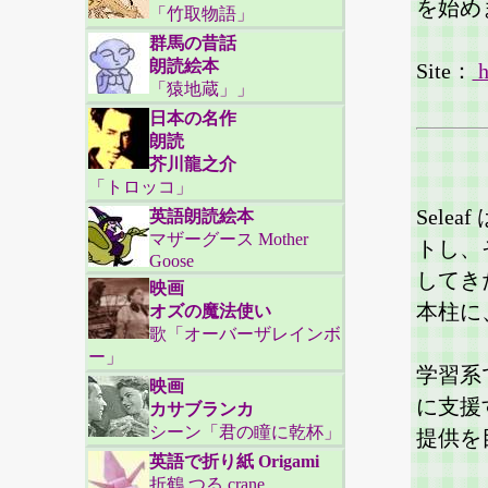
を始め
「竹取物語」
群馬の昔話
朗読絵本
Site：
h
「猿地蔵」」
日本の名作
朗読
芥川龍之介
「トロッコ」
Seleaf
英語朗読絵本
マザーグース Mother
トし、
Goose
してき
映画
本柱に
オズの魔法使い
歌「オーバーザレインボ
ー」
学習系
映画
に支援
カサブランカ
シーン「君の瞳に乾杯」
提供を
英語で折り紙 Origami
折鶴 つる crane