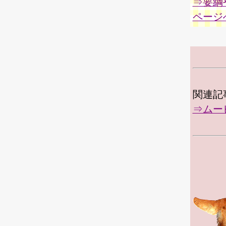
⇒要綱
ページ
関連記
⇒ムービー