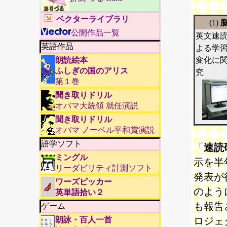
ベクターライブラリ
(1)
公開作品一覧
英文速
英語作品
よる学
朗読絵本
変化に
ふしぎの国のアリス
究
第１巻
聞き取りドリル
オバマ大統領 就任演説
聞き取りドリル
オバマ ノーベル平和賞演説
語学ソフト
「
速読
ミングル
示を半
リーダビリティ計測ソフト
発表が
ワーズピッカー
のよう
英単語拾い２
も報告
ゲーム
朗詠・百人一首
ロジェ