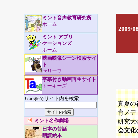
ミント音声教育研究所
ホーム
2009
ミント アプリ
ケーションズ
ホーム
映画映像シーン検索サイ
ト
セリーフ
字幕付き動画再生サイト
トーキーズ
Googleでサイト内を検索
真夏の
育メディ
ミント名作劇場
研究大
日本の昔話
会文化
朗読絵本