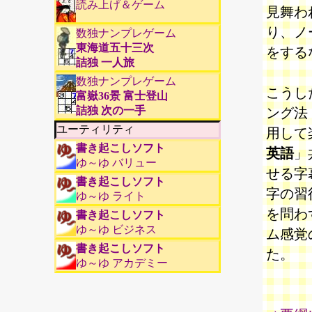
読み上げ＆ゲーム
見舞わ
り、ノ
数独ナンプレゲーム
東海道五十三次
をする
詰独 一人旅
数独ナンプレゲーム
こうし
富嶽36景 富士登山
詰独 次の一手
ング法
ユーティリティ
用して
書き起こしソフト
英語
」
ゆ～ゆ バリュー
せる字
書き起こしソフト
字の習
ゆ～ゆ ライト
を問わ
書き起こしソフト
ゆ～ゆ ビジネス
ム感覚
書き起こしソフト
た。
ゆ～ゆ アカデミー