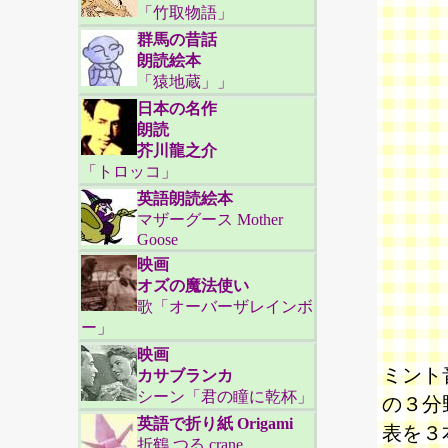
「竹取物語」
群馬の昔話
朗読絵本
「猿地蔵」」
日本の名作
朗読
芥川龍之介
「トロッコ」
英語朗読絵本
マザーグース Mother
Goose
映画
オズの魔法使い
歌「オーバーザレインボ
ー」
映画
ミント
カサブランカ
シーン「君の瞳に乾杯」
の３分
英語で折り紙 Origami
表を３
折鶴 つる crane