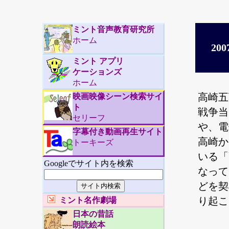
ミント音声教育研究所
ホーム
20
ミント アプリ
ケーションズ
ホーム
高崎五
映画映像シーン検索サイ
ト
戦争当
セリーフ
や、電
字幕付き動画再生サイト
高崎か
トーキーズ
いる「
Googleでサイト内を検索
なって
どを契
り起こ
ミント名作劇場
日本の昔話
朗読絵本