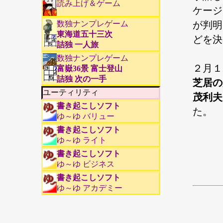
読み上げ＆ゲーム
ケージ
数独ナンプレゲーム
が判明
東海道五十三次
どを決
詰独 一人旅
数独ナンプレゲーム
２月１
富嶽36景 富士登山
詰独 次の一手
芝居の
ユーティリティ
茂利夫
書き起こしソフト
た。
ゆ～ゆ バリュー
書き起こしソフト
ゆ～ゆ ライト
書き起こしソフト
ゆ～ゆ ビジネス
書き起こしソフト
ゆ～ゆ アカデミー