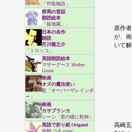
「竹取物語」
群馬の昔話
朗読絵本
「猿地蔵」」
原作者
日本の名作
が、画
朗読
芥川龍之介
いて解
「トロッコ」
英語朗読絵本
マザーグース Mother
Goose
映画
オズの魔法使い
歌「オーバーザレインボ
ー」
映画
カサブランカ
シーン「君の瞳に乾杯」
高崎五
英語で折り紙 Origami
折鶴 つる crane