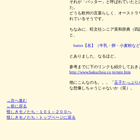
それが「バッター」と呼ばれていたと
た。
どうも欧州の言葉らしく、オーストラ
れているそうです。
ちなみに、旺文社シニア英和辞典（四
と、
batter【名】（牛乳・卵・小麦粉な
とありました、なるほど。
参考までに下のリンクも紹介しておき
http://www.hakuchou.co.jp/mix.htm
他にこんなのも。。。「
玉子たっぷり
な想像しちゃうじゃないか（笑）。
→次へ進む
←前に戻る
怪しきモノたち・１０１～２００へ
怪しきモノたち・トップページに戻る