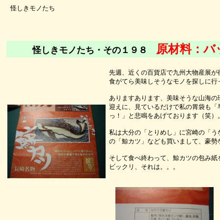
怪しきモノたち
原材料：バ
怪しきモノたち・その１９８
先週、近くの百貨店で九州大物産展が
食がてら美味しそうなモノを探しに行
ありますあります、美味そうな山海の
迎えに、見ているだけで私の胃袋も「
っ！」と悲鳴をあげております（笑）
私は大分の「とりめし」に宮崎の「う
の「鯨カツ」なども買いまして、豪勢
そして食べ終わって、鯨カツの包み紙
ビックリ、それは。。。