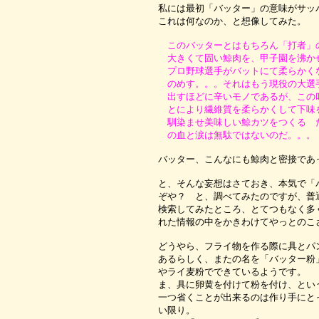
私には最初「バッター」の意味がサッ
これは何なのか、と想像してみた。
このバッターとはもちろん「打者」
大きくて固い鯨肉を、甲子園を沸か
プロ野球選手がバットにて柔らかく
のめす。。。それはもう現役の大選
出すほどに辛いモノであるが、この
とにより繊維質を柔らかくして下味
馴染ませ美味しい鯨カツをつくる 
の血と涙は無駄ではないのだ。。。
バッター、こんなにも鯨肉と密接であ
と、そんな妄想はさておき、本気で「
ぞや？ と、調べてみたのですが、普
検索してみたところ、とてつもなく多
れた情報の中をかきわけてやっとのこ
どうやら、フライ物を作る際に具とパ
あるらしく、またの名を「バッター粉
やライ麦粉でできているようです。
ま、具に卵黄を付けて粉を付け、とい
一つ省くことが出来るのは作り手にと
い限り。