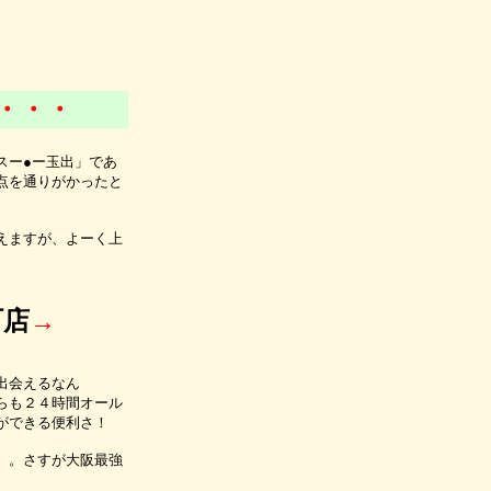
・・・
スー●ー玉出」であ
点を通りがかったと
えますが、よーく上
町店
→
出会えるなん
らも２４時間オール
ができる便利さ！
。。さすが大阪最強