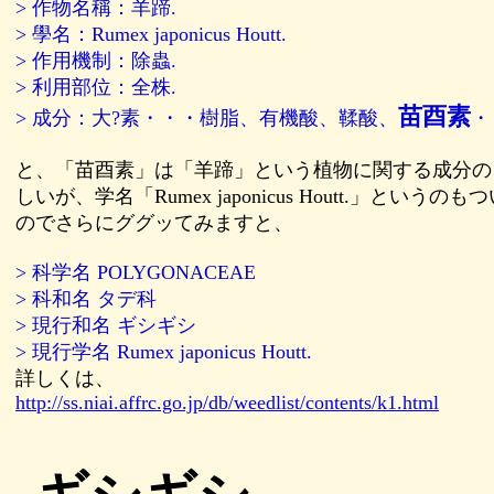
> 作物名稱：羊蹄.
> 學名：Rumex japonicus Houtt.
> 作用機制：除蟲.
> 利用部位：全株.
苗酉素
> 成分：大?素・・・樹脂、有機酸、鞣酸、
・
と、「苗酉素」は「羊蹄」という植物に関する成分の
しいが、学名「Rumex japonicus Houtt.」という
のでさらにググッてみますと、
> 科学名 POLYGONACEAE
> 科和名 タデ科
> 現行和名 ギシギシ
> 現行学名 Rumex japonicus Houtt.
詳しくは、
http://ss.niai.affrc.go.jp/db/weedlist/contents/k1.html