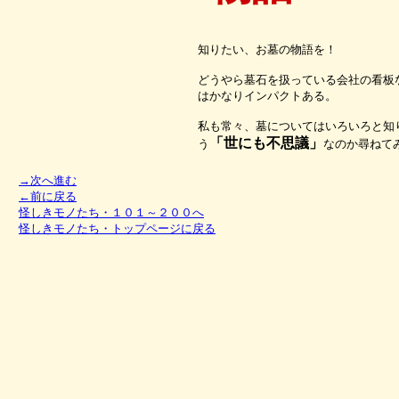
知りたい、お墓の物語を！
どうやら墓石を扱っている会社の看板
はかなりインパクトある。
私も常々、墓についてはいろいろと知
「世にも不思議」
う
なのか尋ねて
→次へ進む
←前に戻る
怪しきモノたち・１０１～２００へ
怪しきモノたち・トップページに戻る