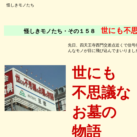
怪しきモノたち
世にも不
怪しきモノたち・その１５８
先日、四天王寺西門交差点近くで信号
んなモノが目に飛び込んでまいりまし
世にも
不思議な
お墓の
物語