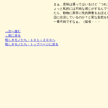
まぁ、意味は通ってはいるけど「つれ
ょっと私的には不純な感じがするんで
たら、動物に異常に性的興奮をおぼえ
辺に出没しているのか？と変な妄想を
一番不純ですなぁ。（猛省・・・
→次へ進む
←前に戻る
怪しきモノたち・１０１～２００へ
怪しきモノたち・トップページに戻る