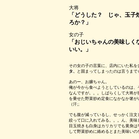
大将
「どうした？ じゃ、玉子
ろか？」
女の子
「おじいちゃんの美味しく
いい。」
その女の子の言葉に、店内にいた私を
タ、
と固まってしまったのは言うまで
あのー、お嬢ちゃん。
俺が今から食べようとしているのは、
なんですが。。。しばらくして大将が
を乗せた野菜炒め定食になかなか箸が
（汗;;
でも腹が減っているし、せっかく注文
絞って口に入れてみる。。。ん、美味
目玉焼きも白身はカリカリでも黄身は
して野菜炒めに絡めるとまた美味いの