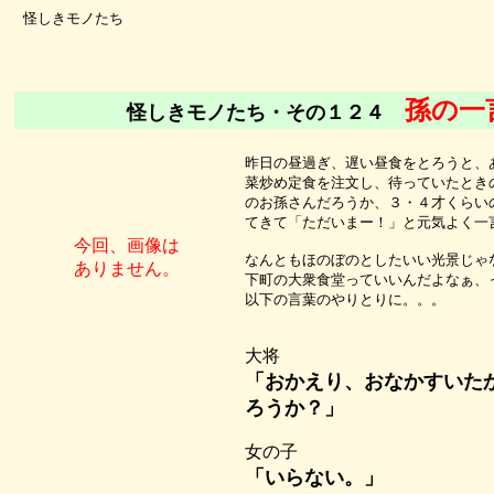
怪しきモノたち
孫の一
怪しきモノたち・その１２４
昨日の昼過ぎ、遅い昼食をとろうと、
菜炒め定食を注文し、待っていたとき
のお孫さんだろうか、３・４才くらい
てきて「ただいまー！」と元気よく一
今回、画像は
なんともほのぼのとしたいい光景じゃ
ありません。
下町の大衆食堂っていいんだよなぁ、
以下の言葉のやりとりに。。。
大将
「おかえり、おなかすいた
ろうか？」
女の子
「いらない。」