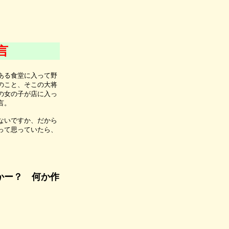
言
ある食堂に入って野
のこと、そこの大将
の女の子が店に入っ
言。
ないですか、だから
って思っていたら、
かー？ 何か作