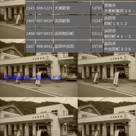
雲南市
2343
699-1221
大東駅前
53765
大東町飯田３６－
浜田市
2405
697-0026
浜田駅前
53247
田町１６１２
浜田市
2406
697-0033
浜田朝日町
53112
朝日町４１－１
益田市
2407
698-0042
益田中吉田
53730
中吉田町３３６－
訪問郵便局一覧にもどる