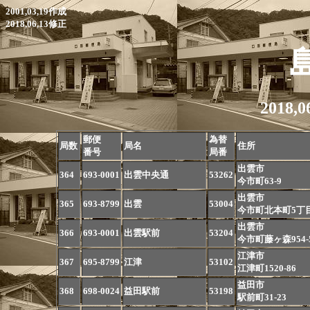
2001,03,19作成
2018,06,13修正
2018,
郵便
為替
局数
局名
住所
番号
局番
出雲市
364
693-0001
出雲中央通
53262
今市町63-9
出雲市
365
693-8799
出雲
53004
今市町北本町5丁目
出雲市
366
693-0001
出雲駅前
53204
今市町藤ヶ森954-
江津市
367
695-8799
江津
53102
江津町1520-86
益田市
368
698-0024
益田駅前
53198
駅前町31-23