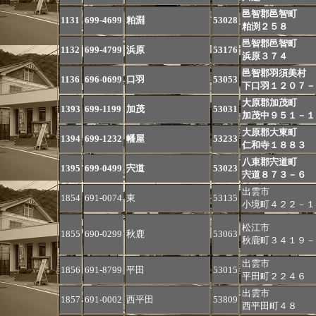
邑智郡邑智町
1131
699-4699
粕淵
53028
粕渕２５８
邑智郡邑智町
1132
699-4799
浜原
53176
浜原３７４
邑智郡羽須美村
1136
696-0699
口羽
53053
下口羽１２０７－
大原郡加茂町
1393
699-1199
加茂
53031
加茂中９５１－１
大原郡大東町
1394
699-1232
幡屋
53233
仁和寺１８８３
八束郡宍道町
1395
699-0499
宍道
53023
宍道８７３－６
出雲市
1854
691-0074
東
53135
小境町４２２－１
松江市
1855
690-0299
秋鹿
53063
秋鹿町３４１９－
出雲市
1856
691-8799
平田
53015
平田町２２４６
出雲市
1857
691-0002
西平田
53809
西平田町４８