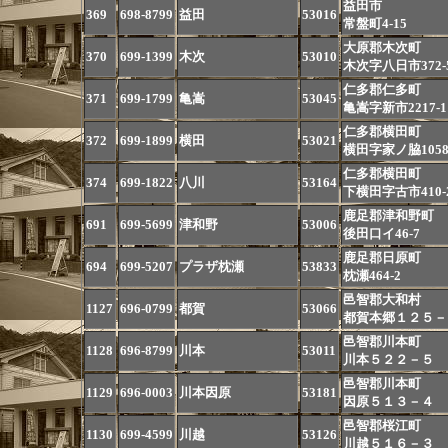
益田市
369
698-8799
益田
53016
常盤町4-15
大原郡木次町
370
699-1399
木次
53010
木次字八日市372-
仁多郡仁多町
371
699-1799
亀嵩
53045
亀嵩字新市2217-1
仁多郡横田町
372
699-1899
横田
53021
横田字家ノ脇1058
仁多郡横田町
374
699-1822
八川
53164
下横田字古市410-
鹿足郡津和野町
691
699-5699
津和野
53006
後田口イ46-7
鹿足郡日原町
694
699-5207
プラザ枕瀬
53833
枕瀬464-2
邑智郡大和村
1127
696-0799
都賀
53066
都賀本郷１２５－
邑智郡川本町
1128
696-8799
川本
53011
川本５２２－５
邑智郡川本町
1129
696-0003
川本因原
53181
因原５１３－４
邑智郡桜江町
1130
699-4599
川越
53126
川越５１６－３