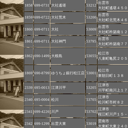
出雲市
1858
699-0731
大社遙堪
53212
大社町遙堪４５０
出雲市
1859
699-0722
大社荒木
53200
大社町北荒木４６
出雲市
1860
699-0711
大社
53009
大社町杵築南１２
出雲市
1861
699-0711
大社神門
53795
大社町杵築南７７
松江市
1862
690-1499
大根島
53055
八束町亀尻２０５
松江市
1869
690-8799
ゆうちょ銀行松江店
53001
東朝日町１３８
江津市
2339
695-0013
江津川平
53205
川平町南川上１７
江津市
2340
695-0004
松川
53705
松川町市村８２
江津市
2341
699-4226
川戸
53702
桜江町川戸１５－
雲南市
2342
699-1299
出雲大東
53019
大東町大東２４０