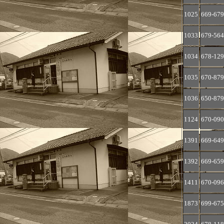
1025
669-679
1033
679-564
1034
678-129
1035
670-879
1036
650-879
1124
670-090
1391
669-649
1392
669-659
1411
670-096
1873
699-675