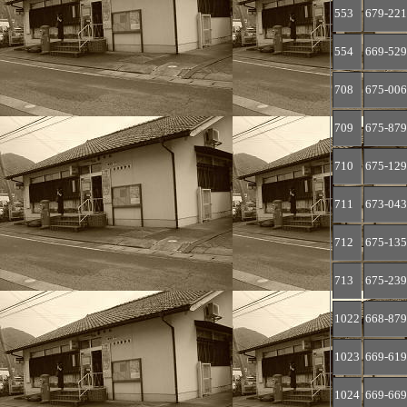
553
679-221
554
669-529
708
675-006
709
675-879
710
675-129
711
673-043
712
675-135
713
675-239
1022
668-879
1023
669-619
1024
669-669