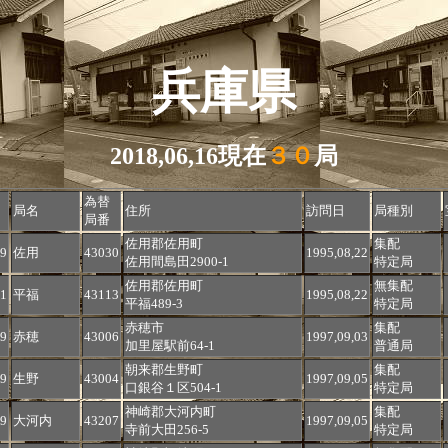
兵庫県
2018,06,16現在
３０
局
為替
局名
住所
訪問日
局種別
局番
佐用郡佐用町
集配
9
佐用
43030
1995,08,22
佐用間島田2900-1
特定局
佐用郡佐用町
無集配
1
平福
43113
1995,08,22
平福489-3
特定局
赤穂市
集配
9
赤穂
43006
1997,09,03
加里屋駅前64-1
普通局
朝来郡生野町
集配
9
生野
43004
1997,09,05
口銀谷１区504-1
特定局
神崎郡大河内町
集配
9
大河内
43207
1997,09,05
寺前大田256-5
特定局