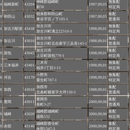
神崎郡福崎町
無集配
4
福崎新町
43204
1997,09,05
新56
特定局
朝来郡和田山町
集配
9
和田山
43032
1997,09,05
東谷字宮ノ下105-1
普通局
加古川市
無集配
4
加古川駅前
43438
1998,09,01
加古川町溝之口510-3
特定局
加古川市
集配
9
加古川
43016
1998,09,01
加古川町北在家字三反長143-1
普通局
加古川市
集配
9
国包
43045
1998,09,01
上荘町国包779-1
特定局
三木市
無集配
3
三木福井
43461
1998,09,01
福井3丁目3-13
特定局
小野市
無集配
8
河合
43179
1998,09,01
粟生町787-1
特定局
加西市
集配
9
加西
43018
1998,09,01
北条町横尾字大坪150-5
普通局
豊岡市
集配
9
豊岡
43011
2000,09,06
泉町3-27
普通局
城崎郡城崎町
集配
9
城崎
43020
2000,09,06
湯島532
特定局
城崎郡香住町
集配
9
余部
43146
2000,09,06
余部1547-3
特定局