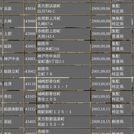
美方郡浜坂町
集配
9
浜坂
43034
2000,09,06
白川740-2
特定局
佐用郡上月町
無集配
1
久崎
43069
2000,09,08
久崎87-4
特定局
赤穂郡上郡町
集配
9
上郡
43066
2000,09,08
大持142-1
普通局
姫路市
集配
9
姫路
43003
2000,09,08
総社本町210
普通局
神戸市中央区
集配
9
神戸中央
43001
2000,09,08
栄町通6丁目2-1
普通局
姫路市
無集配
3
姫路立町
43662
2001,09,03
立町７６
特定局
城崎郡香住町
集配
9
佐津
43116
2003,09,03
無南垣１９１－７
特定局
城崎郡香住町
集配
9
香住
43105
2003,09,05
香住１０５
特定局
姫路市
無集配
2
姫路南駅前
43332
2003,10,15
南駅前町１２５－１
特定局
美方郡新温泉町
1
居組
43465
2009,10,15
郵便局
居組１５２－４
赤穂市