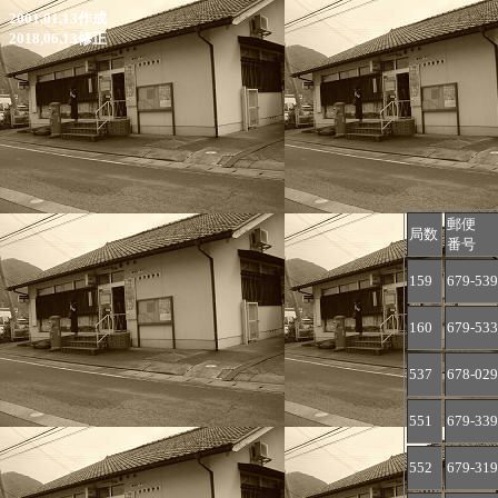
2001,01,13作成
2018,06,13修正
郵便
局数
番号
159
679-539
160
679-533
537
678-029
551
679-339
552
679-319