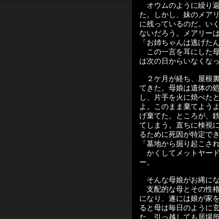
オウムのように繰り返
た。しかし、妹のメア
に残っているのだ。い
ないだろう。メアリー
「お姉ちゃんは逃げた
この一言を耳にした母
は次の日からいなくな
２ケ月が経ち、屋根裏
てきた。母娘は遺体の
し、片手を火に焼べた
よ。このまま棄てよう
げ棄てた。ところが、
てしまう。直ちに検視
るために死因が特定で
「墓地から掘り起こさ
かくしてメットヤード
ー。
そんな母娘がお縄にな
支配的な母とその性格
になり、遂には娘が家
ると母は毎日のように
た。引っ越しても居場