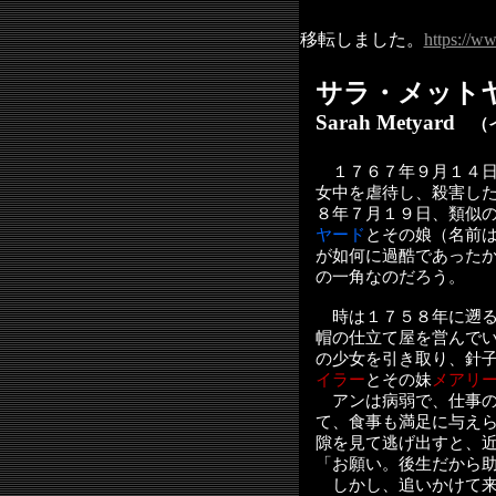
移転しました。
https://w
サラ・メット
Sarah Metyard
（イ
１７６７年９月１４
女中を虐待し、殺害し
８年７月１９日、類似
ヤード
とその娘（名前
が如何に過酷であった
の一角なのだろう。
時は１７５８年に遡る
帽の仕立て屋を営んで
の少女を引き取り、針
イラー
とその妹
メアリ
アンは病弱で、仕事の
て、食事も満足に与え
隙を見て逃げ出すと、
「お願い。後生だから
しかし、追いかけて来