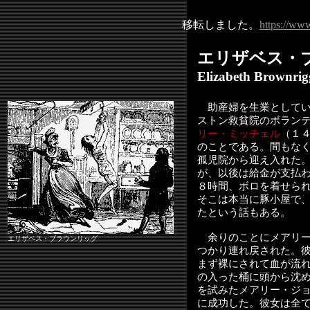
移転しました。
https://ww
エリザベス・
Elizabeth Brownrig
助産婦を生業として
ストン救貧院のボラン
リー・ミッチェル
（１
のことである。間もな
孤児院から迎え入れた
が、以後は給金が支払
８時間、ボロを着せら
そこは本当に豚小屋で
たという話もある。
余りのことにメアリー
エリザベス・ブラウンリッグ
つかり連れ戻された。
まず裸にされて血が流
の入った桶に頭から沈
を試みたメアリー・ジ
に成功した。彼女は全