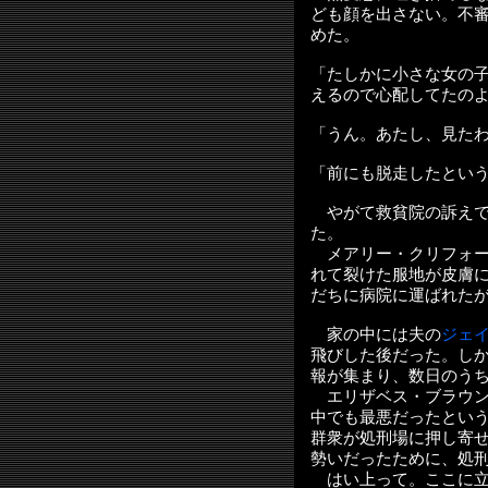
ども顔を出さない。不
めた。
「たしかに小さな女の
えるので心配してたの
「うん。あたし、見た
「前にも脱走したとい
やがて救貧院の訴えで
た。
メアリー・クリフォー
れて裂けた服地が皮膚
だちに病院に運ばれた
家の中には夫の
ジェ
飛びした後だった。し
報が集まり、数日のう
エリザベス・ブラウン
中でも最悪だったとい
群衆が処刑場に押し寄
勢いだったために、処
はい上って。ここに立