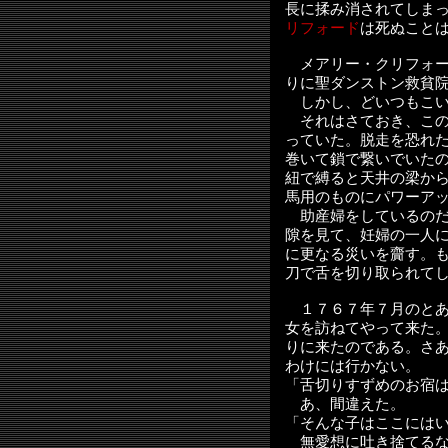
長に揉み消されてしま
リフォード
は死ぬこと
メアリー・クリフォー
りに聖ダンストン救貧
しかし、どいつもこい
それはさておき、この
っていた。脱走を恐れ
巻いて鎖で繋いでいた
紐で縛ると天井の梁か
馬用のものにパワーア
助産婦をしているのだ
隙を見て、妊婦の一人
に更なる災いを齎す。
刀で舌を切り取られて
１７６７年７月のとあ
女を訪ねてやって来た
りに来たのである。さ
わけには行かない。
「舌切りすずめのお宿
あ、間違えた。
「そんな子はここには
無愛想に吐き捨てるな