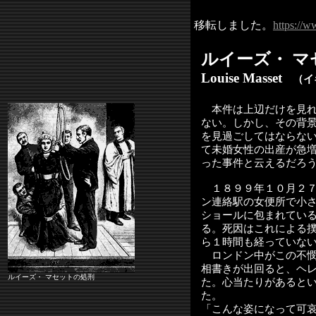
移転しました。
https://w
ルイーズ・ マ
Louise Masset
（イ
本件は上辺だけを見れ
ない。しかし、その背
を見過ごしてはならな
て未婚女性の出産が急
った事件と云えるだろ
１８９９年１０月２７
ン連絡駅の女便所で小
ショールに包まれてい
る。死因はこれによる
ら１時間も経っていな
ロンドン中がこの不憫
相書きが出回ると、ヘ
ルイーズ・ マセットの処刑
た。心当たりがあると
た。
「こんな姿になって可