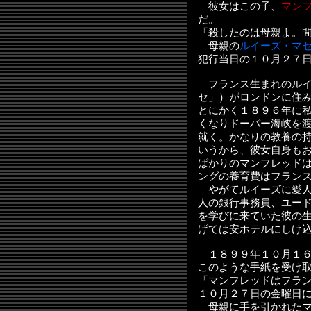
彼女はこの子、
マン
だ。
「殺したのは母親よ。
母親の
ルイーズ・マ
犯行当日の１０月２７
フランス生まれのルイ
セ」）がロンドンに住
とにかく１８９６年に
くなりドーバー海峡を
就く。かなりの教養の
いうから、彼女自身も
ばかりのマンフレッド
ングの養育費はフラン
やがてルイーズに愛人
人の銀行事務員、ユー
を学びに来ていた彼の
げては安ホテルにしけ
１８９９年１０月１６
このような手紙を受け
「マンフレッドはフラ
１０月２７日の金曜日
母親に手を引かれたマ