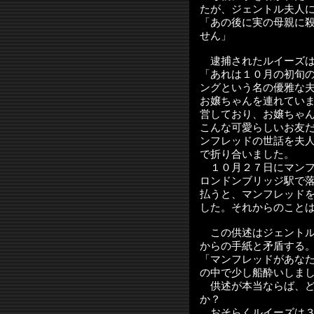
たが、ジェントル夫人
「あの後に実の母親に
せん」
逮捕されたルイーズは
「あれは１０月の初旬
ングという名の優雅な
お嬢ちゃんを連れてい
営しており、お嬢ちゃ
こんな可愛らしいお友
ンフレッドの世話を夫
で折り合いました。
１０月２７日にマンフ
ロンドンブリッジ駅で
払うと、マンフレッド
した。それからのこと
この供述はジェントル
からの手紙と矛盾する
「マンフレッドがあな
の中で少し船酔いしま
供述が本当ならば、ど
か？
おそらくルイーズは３