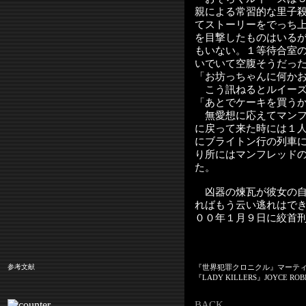
親による常習的な里子
てストーリーをでっち
を目撃したものはいる
もいない。１等待合室
いでいて空腹そうだっ
「お坊っちゃんに何か
こう訊ねるとルイーズ
「あとでケーキを買う
無愛想に応えてマンフ
に戻って来た時には１
にブライトン行の列車
り所にはマンフレッド
た。
凶器の煉瓦が彼女の自
ればもう云い逃れはで
００年１月９日に絞首
参考文献
『世界犯罪クロニクル』マーテ
『LADY KILLERS』JOYCE ROB
BACK