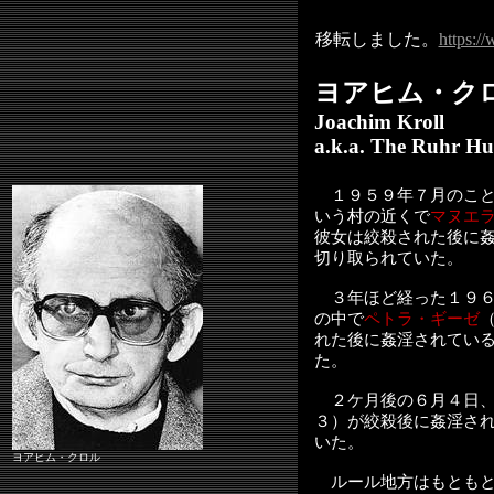
移転しました。
https:/
ヨアヒム・ク
Joachim Kroll
a.k.a. The Ruhr Hu
１９５９年７月のこと
いう村の近くで
マヌエ
彼女は絞殺された後に
切り取られていた。
３年ほど経った１９６
の中で
ペトラ・ギーゼ
れた後に姦淫されてい
た。
２ケ月後の６月４日、
３）が絞殺後に姦淫さ
いた。
ヨアヒム・クロル
ルール地方はもともと