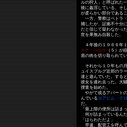
ルの狩人」と呼ばれた
後に姦淫している。そ
が柔らかい部分である
一方、警察はペトラ・
捕したが、証拠不十分
だと信じて疑わなかっ
世を果無み自殺した。
４年後の１９６６年１
ーナ・ハルケ
（５）が
肩の肉を切り取られて
それから１０年もの月
ュイスブルグ近郊のラ
達と遊んでいた。する
彼女を連れ去った。大
捜査を始めた。
やがて或るアパートの
んでいる
ヨアヒム・ク
だ。
「最上階の便所は詰ま
何が詰まっているんだ
「はらわただよ」
早速、配管工を呼んで