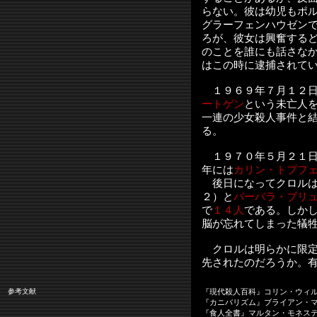
らない。彼は幼児もポ
グラーフェンハウゼン
ろが、彼女は興奮する
のことを誰にも話さな
はこの時に逮捕されて
１９６９年７月１２日
ートゲン
という未亡人
一連の少女殺人事件と
る。
１９７０年５月２１日
年には
カリン・トプフ
後日になってクロルは
２）と
バーバラ・ブリ
で
１４人
である。しか
脳が忘れてしまった犠
クロルは明らかに限定
先されたのだろうか。
参考文献
『現代殺人百科』コリン・ウィル
『カニバリズム』ブライアン・
『食人全書』マルタン・モネス