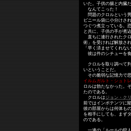
いた。子供の腸と内臓
なんてこった！
問題のクロルという男
ビニール袋に小分けさ
つぐつ煮立っている。
と共に、子供の手が煮
直ちに連行されたクロ
術」を受ければ解放さ
「早く済ませてくれな
彼は件のシチューを食
クロルを取り調べて判
いということだ。
その脆弱な記憶力で思
イルムガルト・シュト
ロルは勃たなかった。
たのである。
クロルは
ジョン・ク
前ではインポテンツに
彼の部屋からは何体も
を相手にしても、まず
のである。
一連の「ルールの狩人