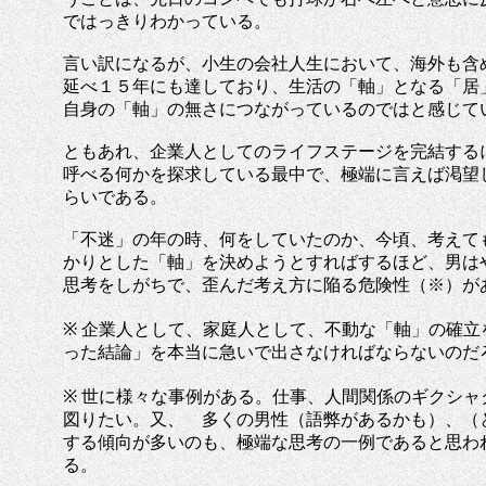
ではっきりわかっている。
言い訳になるが、小生の会社人生において、海外も含
延べ１５年にも達しており、生活の「軸」となる「居
自身の「軸」の無さにつながっているのではと感じて
ともあれ、企業人としてのライフステージを完結する
呼べる何かを探求している最中で、極端に言えば渇望
らいである。
「不迷」の年の時、何をしていたのか、今頃、考えて
かりとした「軸」を決めようとすればするほど、男は
思考をしがちで、歪んだ考え方に陥る危険性（※）が
※ 企業人として、家庭人として、不動な「軸」の確
った結論」を本当に急いで出さなければならないのだ
※ 世に様々な事例がある。仕事、人間関係のギクシ
図りたい。又、 多くの男性（語弊があるかも）、（
する傾向が多いのも、極端な思考の一例であると思わ
る。