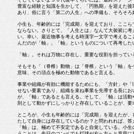
豊富な経験と知識を生かして、「円熟期」を迎えた後
あり、俗に言う「第二の人生」への準備も、そろそろ
小生も、年齢的には「完成期」を迎えており、ここら
ならない。さりとて、「人生とは」なんて大袈裟に考
い。幸い、最近物事を考える時漢字一文字で考えるこ
んだのが「軸」。「軸」というものについて再考した
「軸」。それは万物に存在し、重要な役割を担ってい
そもそも「（脊椎）動物」は「脊椎」という「軸」を
意味、その頂点を極めた動物であると言える。
事業や組織が有効に機能するためにも、「方針」や「
せない要素であり、組織を束ね事業を先導する長にお
が、「軸」であるとも言える。そして、「軸」は活動
則として動かずにしっかりと存在していることが、要
ところが、小生も年齢的には「完成期」を迎えたが、
たして自身には存在しているのか？と問われれば、答
「軸」は、極めて不安定であると自覚している。小生
うことは、先日のコンペでも打球が右へ左へと意思に