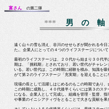
富さん
の第二弾
***
男 の 
遠く山々の雪も消え、谷川のせせらぎが聞かれる今日
た,、企業人にとっての４つのライフステージについ
最初のライフステージは、２０代から始まり３０代半
期は、「挑戦期」とされており、若い世代がチャレン
いる。若い世代は、この時期に経験を積み、知識を吸
がて第２のライフステージ「充実期」を迎えることに
現場の長として活躍しはじめるのもこの時期であり、
この時期に成熟し、４０代後半くらいには第３のステ
になる。企業人として完成し、組織を管理・監督、指
や事業のイニシアティヴをとることで大きな貢献を果
そしていよいよ５０代後半くらいには、最終ステージ