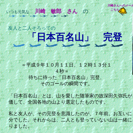
川崎さんへのメー
こちら
川崎 敏郎 さん
の
いつも元気な
友人と二人そろっての
「日本百名山」
完登
＝平成９年１０月１１日、１２時１３分１
４秒＝
待ちに待った「日本百名山」完登、
そのゴールの瞬間です。
「日本百名山」とは、山を愛した随筆家の故深田久弥氏が
価して、全国各地の山より選定したものです。
私と友人が、その完登を意識したのが、７年前。お互いに
分でした。それからは、二人とも登っていない山は一緒に
りました。