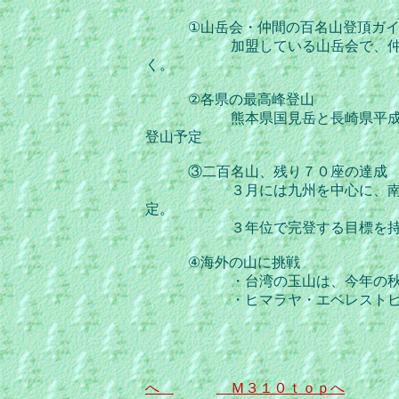
①山岳会・仲間の百名山登頂ガイ
加盟している山岳会で、仲間の
く。
②各県の最高峰登山
熊本県国見岳と長崎県平成新山
登山予定
③二百名山、残り７０座の達成
３月には九州を中心に、南方の
定。
３年位で完登する目標を持っ
④海外の山に挑戦
・台湾の玉山は、今年の秋
・ヒマラヤ・エベレストビュー
以上で
へ
Ｍ３１０ｔｏｐへ