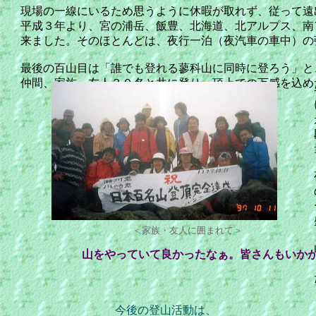
現場の一線にいるため思うように休暇が取れず、従って遠
平成３年より、宮の浦岳、飯豊、北海道、北アルプス、南
来ました。そのほとんどは、夜行一泊（夜汽車の車中）の
最後の百山目は「誰でも登れる蓼科山に同時に登ろう」と
仲間、家族、友人３０名と共に登り、頂上での万感を込め
＜家族・友人に囲まれて＞
山をやっていて良かったなぁ。皆さんもいか
今後の登山活動は、