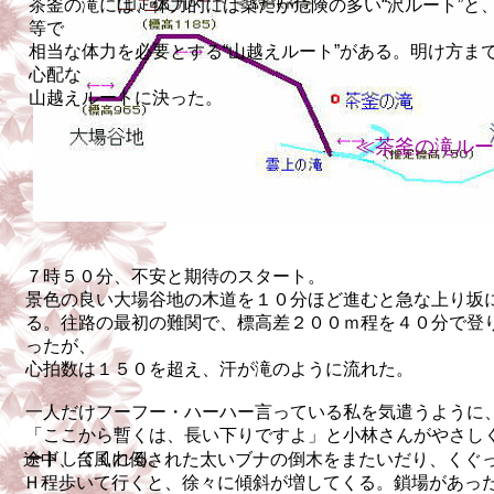
茶釜の滝には、体力的には楽だが危険の多い
“
沢ルート
”
と
等で
相当な体力を必要とする
“
山越えルート
”
がある。明け方ま
心配な
山越えルートに決った。
≪茶釜の滝ルー
７時５０分、不安と期待のスタート。
景色の良い大場谷地の木道を１０分ほど進むと急な上り坂
る。往路の最初の難関で、標高差２００ｍ程を４０分で登
ったが、
心拍数
は１５０を超え、汗が滝のように流れた。
一人だけフーフー・ハーハー言っている私を気遣うように
「ここから暫くは、長い下りですよ」と小林さんがやさし
ードしてくれる。
途中、台風に倒された太いブナの倒木をまたいだり、くぐ
Ｈ程歩いて行くと、徐々に傾斜が増してくる。鎖場
があっ