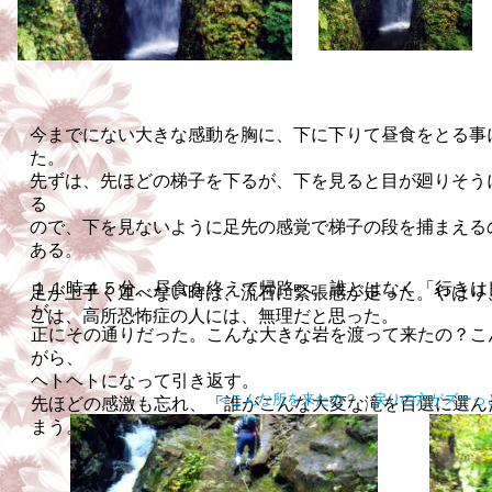
今までにない大きな感動を胸に、下に下りて昼食をとる事
た。
先ずは、先ほどの梯子を下るが、下を見ると目が廻りそう
る
ので、下
を見ないように足先の感覚で梯子の段を捕まえる
ある。
１１時４５分、昼食を終えて帰路へ。誰とはなく「行きは
足が上手く運べない時は、流石に緊張感が走った。やはり
が、
こは、高所恐怖症の人には、無理だと思った。
正にその通りだった。こんな大きな岩を渡って
来たの？こ
がら、
ヘトヘトになって引き返す。
＜こんな所を来たの？ 戻りの方がズーっ
先ほどの感激も忘れ、「誰がこんな大変な滝を百選に選ん
まう。