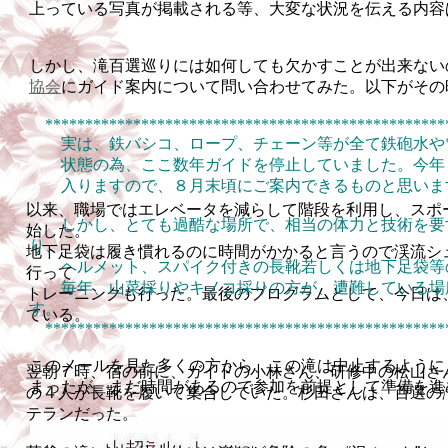
上っている写真が掲載される等、大変な状
況を伝える内容
しかし、滝百選巡りには如何しても欠かすことが出来ない
協会
にガイド案内について問い合わせてみた。以下がその
**************************************************
実は、鉄バシコ、ロープ、チェーン等が全て鉄砲水や
状態の為、ここ数年ガイドを停止していました。今年
入りますので、８月末頃にご案内できるものと思いま
以来、職場ではエレベータを減らして階段を利用し、スポ
しかし、とても過酷な場所で、相当の体力と技術を要
始した。
り、
地下足袋は履き慣れるのに時間がかかると言うので渓流シ
ヘルメット、スパイク付きの長靴若しくは地下足袋
等
行って
毎年、山菜採りやキノコ採りの方が、遭難している場
トレーニングも行った。最後のプログラムとして、今日は
す。
ている。
***************************************************
このメールを見た多くの方から、この滝は中止するように
翌朝７時、宿の前に、ガイドの小林さん、研修中の松山さ
まったが、まだ時間があるので参加を前提として
準備を進
の４人が長靴を履いて集合していた。杉田さん
は、百選の
テランだった。