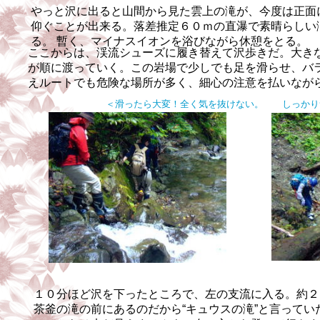
やっと沢に出ると山間から見た雲上の滝が、今度は正面
仰ぐことが出来る。落差推定６０ｍの直瀑で素晴らしい
る。
暫く、マイナスイオンを浴びながら休憩をとる。
ここからは、渓流シューズに履き替えて沢歩きだ。大き
が順に渡っていく。この岩場で少しでも足を滑らせ、バ
えルートでも危険な場所が多く、
細心の注意を払いなが
＜滑ったら大変！全く気を抜けない。 しっかり
１０分ほど沢を下ったところで、左の支流に入る。約２
茶釜の滝の前にあるのだから
“
キュウスの滝
”
と言ってい