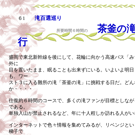
滝百選巡り
６1
茶釜の滝
所要時間６時間の
行
盛岡で東北新幹線を後にして、花輪に向かう高速バス「み
外に
目を置いたまま、眠ることも出来ずにいる。いよいよ明日
も、ワー
スト３に
入る難所の滝「茶釜の滝」に挑戦する日だ。どん
か・・・・
往復約６時間のコースで、多くの滝ファンが目標としなが
である。
単独入山が禁止されるなど、年に十人程
しか訪れる人がい
インターネットで色々情報を集めてみるが、リベンジとい
梯子で