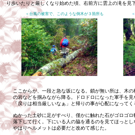
り歩いたりと厳しくなり始めた頃、右前方に雲上の滝を見
＜台風の被害で、このような倒木が３箇所も
＞
ここからが、一段と急な坂になる。鎖が無い所は、木の
の岩などを掴みながら
降る。ドロドロになった軍手を見
「戻りは相当厳しいなぁ」と帰りの事が心配になってく
ぬかった土砂に足がすべり、僅かに触れた石がゴロゴロ
落下して行く。下にいる人の脇を通るのを見てほっとし
やはりヘ
ルメットは必要だと改めて感じた。