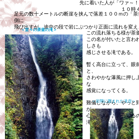
先に着いた人が「ワァ～！
１０時
足元の数十メートルの断崖を挟んで落差１００ｍの「茶
側に
飛び出すが、途中の段で岩にぶつかり正面に流れを変え
＜堂々の茶釜の滝＞
この流れ落ちる様が茶
この名が付いたと言わ
しさも
感じさせる滝
である。
暫く高台に立って、眼
と、
さわやかな瀑風に押し
な
感覚になってくる。
＜岩間に囲まれた滝壺＞
難儀しながら、やっと
が、
心地よい気分にさせる
滝」だ。