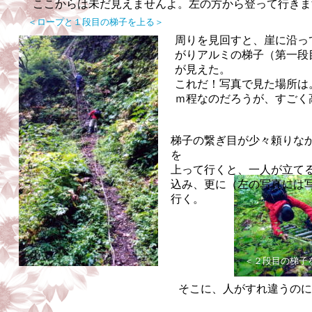
ここからは未だ見えませんよ。左の方から登って行きま
＜ロープと１段目の梯子を上る＞
周りを見回すと、崖に沿っ
がりアルミの梯子（第一段
が見えた。
これだ！写真で見た場所は
ｍ程なのだろうが、すごく
梯子の繋ぎ目が少々頼りな
を
上って行くと、一人が立て
込み、
更に（左の写真には
行く。
＜２段目の梯子
そこに、人がすれ違うのに