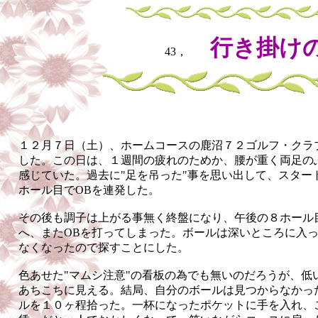
行き掛け
43，
１２月７日（土）、ホームコースの鹿沼７２ゴルフ・クラ
した。この日は、１週間の疲れのためか、腰が重く両足の
感じていた。過去に"足を吊った"事を思い出して、スター
ホール目でOBを連発した。
その後も調子は上がる事無く終盤になり、午後の８ホール
へ、またOBを打ってしまった。ボールは深いところに入
なくなったので探すことにした。
色あせた"マムシ注意"の看板の為でも無いのだろうが、低
あちこちに見える。結局、自分のボールは見つからなかっ
ルを１０ヶ程拾った。一杯になったポケットに手を入れ、