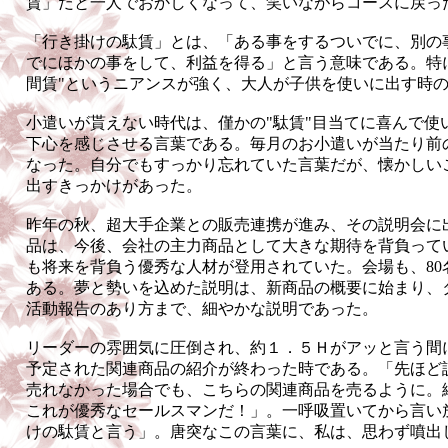
賃」だと一人でおかしくなって、笑いながらコースに戻っ
「行き掛けの駄賃」とは、「ある事をするついでに、別の
でにほかの事をして、利益を得る」と言う意味である。特に
間賃"というニアンスが強く、大人が子供を使いに出す時
小遣いが貰えない時代は、僅かの"駄賃"目当てに喜んで使
下心を感じさせる言葉である。毎月のお小遣いが当たり前
なった。自分でもすっかり忘れていた言葉だが、懐かしい
出すきっかけがあった。
昨年の秋、超大手企業との販売連携が進み、その説明会に
品は、今後、会社の主力商品として大きな期待を背負って
も将来を背負う優秀な人材が登用されていた。会場も、80
ある。夢と勢いを込めた説明は、新商品の概要に始まり、
活動報告のあり方まで、細やかな説明であった。
リーダーの雰囲気に圧倒され、約１．５Ｈがアッと言う間
予定された関連商品の紹介が終わった時である。「先ほど
売れなかった場合でも、こちらの関連商品を売るように。
これが優秀なセールスマンだ！」。一呼吸置いてから言い
けの駄賃と言う」。唐突なこの言葉に、私は、思わず噴出