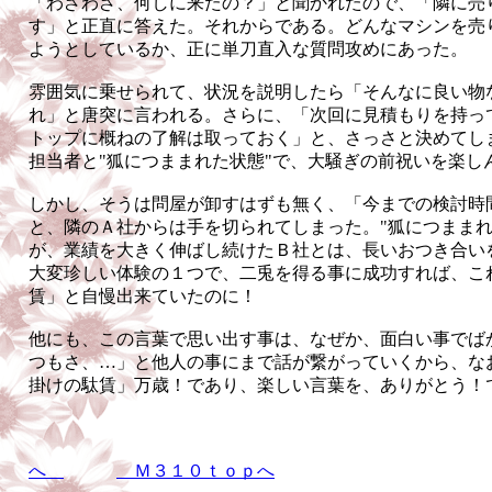
「わざわざ、何しに来たの？」と聞かれたので、「隣に売
す」と正直に答えた。それからである。どんなマシンを売
ようとしているか、正に単刀直入な質問攻めにあった。
雰囲気に乗せられて、状況を説明したら「そんなに良い物
れ」と唐突に言われる。さらに、「次回に見積もりを持っ
トップに概ねの了解は取っておく」と、さっさと決めてし
担当者と"狐につままれた状態"で、大騒ぎの前祝いを楽し
しかし、そうは問屋が卸すはずも無く、「今までの検討時
と、隣のＡ社からは手を切られてしまった。"狐につままれ
が、業績を大きく伸ばし続けたＢ社とは、長いおつき合い
大変珍しい体験の１つで、二兎を得る事に成功すれば、こ
賃」と自慢出来ていたのに！
他にも、この言葉で思い出す事は、なぜか、面白い事でば
つもさ、…」と他人の事にまで話が繋がっていくから、な
掛けの駄賃」万歳！であり、楽しい言葉を、ありがとう！
へ
Ｍ３１０ｔｏｐへ