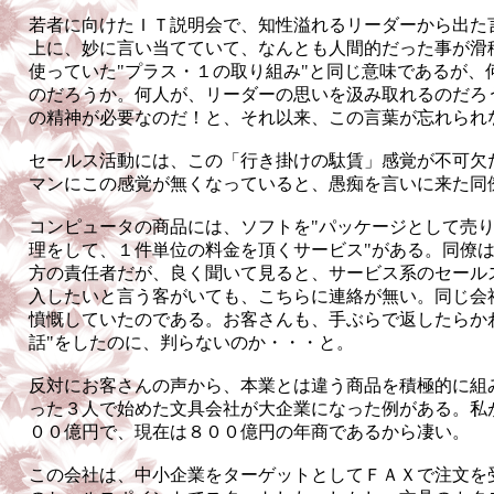
若者に向けたＩＴ説明会で、知性溢れるリーダーから出た
上に、妙に言い当てていて、なんとも人間的だった事が滑
使っていた"プラス・１の取り組み"と同じ意味であるが、
のだろうか。何人が、リーダーの思いを汲み取れるのだろ
の精神が必要なのだ！と、それ以来、この言葉が忘れられ
セールス活動には、この「行き掛けの駄賃」感覚が不可欠
マンにこの感覚が無くなっていると、愚痴を言いに来た同
コンピュータの商品には、ソフトを"パッケージとして売り
理をして、１件単位の料金を頂くサービス"がある。同僚
方の責任者だが、良く聞いて見ると、サービス系のセール
入したいと言う客がいても、こちらに連絡が無い。同じ会
憤慨していたのである。お客さんも、手ぶらで返したらか
話"をしたのに、判らないのか・・・と。
反対にお客さんの声から、本業とは違う商品を積極的に組
った３人で始めた文具会社が大企業になった例がある。私
００億円で、現在は８００億円の年商であるから凄い。
この会社は、中小企業をターゲットとしてＦＡＸで注文を受