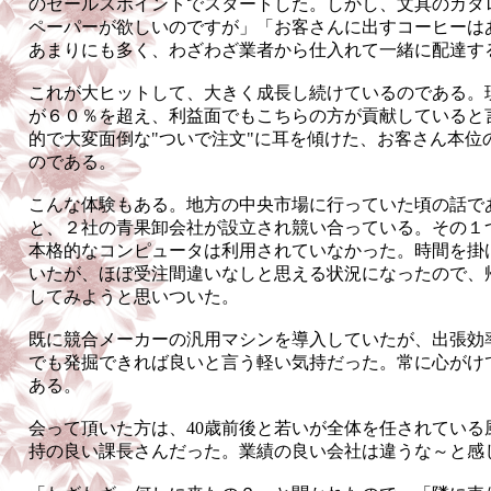
のセールスポイントでスタートした。しかし、文具のカタ
ペーパーが欲しいのですが」「お客さんに出すコーヒーは
あまりにも多く、わざわざ業者から仕入れて一緒に配達す
これが大ヒットして、大きく成長し続けているのである。
が６０％を超え、利益面でもこちらの方が貢献していると
的で大変面倒な"ついで注文"に耳を傾けた、お客さん本位
のである。
こんな体験もある。地方の中央市場に行っていた頃の話で
と、２社の青果卸会社が設立され競い合っている。その１
本格的なコンピュータは利用されていなかった。時間を掛
いたが、ほぼ受注間違いなしと思える状況になったので、
してみようと思いついた。
既に競合メーカーの汎用マシンを導入していたが、出張効
でも発掘できれば良いと言う軽い気持だった。常に心がけて
ある。
会って頂いた方は、40歳前後と若いが全体を任されている
持の良い課長さんだった。業績の良い会社は違うな～と感