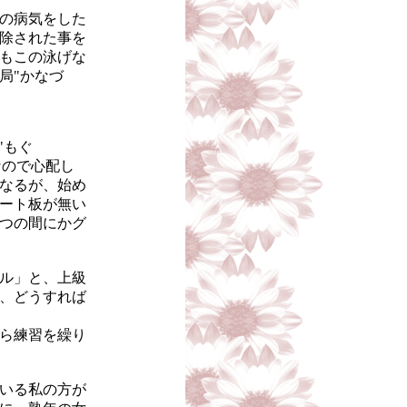
の病気をした
除された事を
もこの泳げな
局"かなづ
"もぐ
なので心配し
なるが、始め
ート板が無い
つの間にかグ
ル」と、上級
、どうすれば
ら練習を繰り
いる私の方が