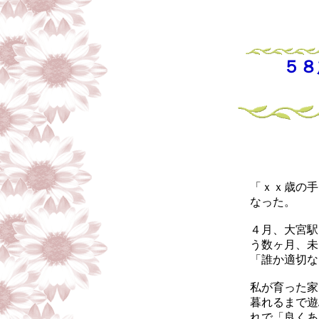
５
「
「ｘｘ歳の手
なった。
４月、大宮駅
う数ヶ月、未
「誰か適切な
私が育った家
暮れるまで遊
れで「良くあ