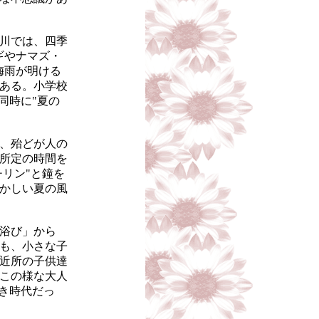
川では、四季
ギやナマズ・
梅雨が明ける
ある。小学校
同時に"夏の
、殆どが人の
所定の時間を
チリン"と鐘を
かしい夏の風
浴び」から
も、小さな子
近所の子供達
この様な大人
き時代だっ