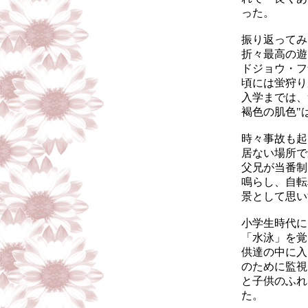
った。
振り返ってみ
折々最高の遊
ドジョウ・フ
頃には蛍狩り
入学までは、
褐色の肌色"
時々事故も起
居ない場所で
父兄が当番制
鳴らし、自転
景として思い
小学生時代に
「水泳」を覚
供達の中に入
のために監視
と子供のふれ
た。