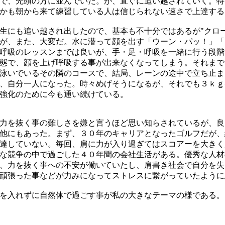
で、先頭の方に並んでいた。が、直ぐに追い越されていく。特
かも朝から来て練習している人は信じられない速さで上達する
生にも追い越され出したので、基本も不十分ではあるが"クロー
が、また、大変だ。水に潜って顔を出す「ウーン・パッ！」「
呼吸のレッスンまでは良いが、手・足・呼吸を一緒に行う段階
態で、顔を上げ呼吸する事が出来なくなってしまう。それまで
泳いでいるその隣のコースで、結局、レーンの途中で立ち止ま
、自分一人になった。時々めげそうになるが、それでも３ｋｇ
強化のために今も通い続けている。
力を抜く事の難しさを嫌と言うほど思い知らされているが、良
他にもあった。まず、３０年のキャリアとなったゴルフだが、
達していない。毎回、肩に力が入り過ぎてはスコアーを大きく
な競争の中で過ごした４０年間の会社生活がある。優秀な人材
、力を抜く事への不安が働いていたし、肩書き社会で自分を失
頑張った事などが力みになってストレスに繋がっていたように
を入れずに自然体で過ごす事が私の大きなテーマの様である。