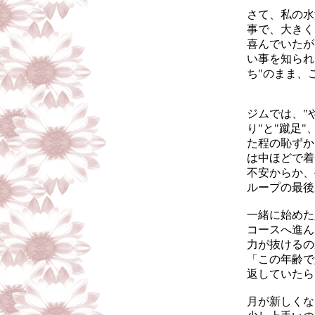
さて、私の水
事で、大きく
喜んでいたが
い事を知られ
ち"のまま、
ジムでは、"
り"と"蹴足
た程の恥ずか
は中ほどで着
不安からか、
ループの最後
一緒に始めた
コースへ進ん
力が抜けるの
「この年齢で
返していたら
月が新しくな