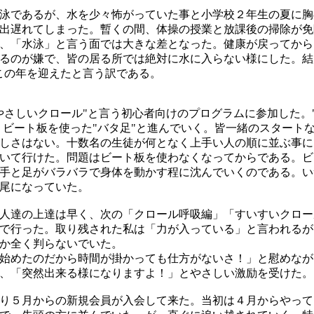
泳であるが、水を少々怖がっていた事と小学校２年生の夏に胸
出遅れてしまった。暫くの間、体操の授業と放課後の掃除が免
、「水泳」と言う面では大きな差となった。健康が戻ってから
るのが嫌で、皆の居る所では絶対に水に入らない様にした。結
この年を迎えたと言う訳である。
やさしいクロール"と言う初心者向けのプログラムに参加した。
"、ビート板を使った"バタ足"と進んでいく。皆一緒のスタート
しさはない。十数名の生徒が何となく上手い人の順に並ぶ事に
いて行けた。問題はビート板を使わなくなってからである。ビ
手と足がバラバラで身体を動かす程に沈んでいくのである。い
尾になっていた。
人達の上達は早く、次の「クロール呼吸編」「すいすいクロー
で行った。取り残された私は「力が入っている」と言われるが
か全く判らないでいた。
始めたのだから時間が掛かっても仕方がないさ！」と慰めなが
、「突然出来る様になりますよ！」とやさしい激励を受けた。
り５月からの新規会員が入会して来た。当初は４月からやって