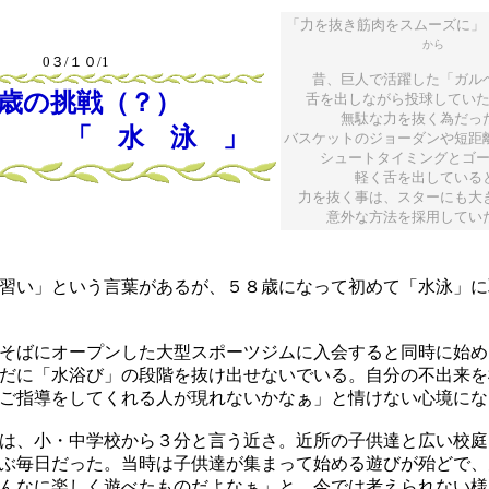
「力を抜き筋肉をスムーズに
から
0３/１０/1
昔、巨人で活躍した「ガル
８歳の挑戦（？）
舌を出しながら投球してい
無駄な力を抜く為だっ
 水 泳 」
バスケットのジョーダンや短距
シュートタイミングとゴ
軽く舌を出している
力を抜く事は、スターにも大
意外な方法を採用してい
習い」という言葉があるが、５８歳になって初めて「水泳」に
そばにオープンした大型スポーツジムに入会すると同時に始め
だに「水浴び」の段階を抜け出せないでいる。自分の不出来を
ご指導をしてくれる人が現れないかなぁ」と情けない心境にな
は、小・中学校から３分と言う近さ。近所の子供達と広い校庭
ぶ毎日だった。当時は子供達が集まって始める遊びが殆どで、
んなに楽しく遊べたものだよなぁ」と、今では考えられない様