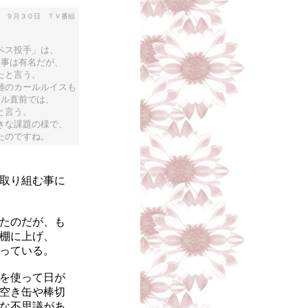
」
９月３０日 ＴＶ番組
ベス投手」は、
た事は有名だが、
たと言う。
離のカールルイスも
ール直前では、
と言う。
きな課題の様で、
たのですね。
取り組む事に
たのだが、も
棚に上げ、
っている。
を使って日が
空き缶や棒切
な不思議があ