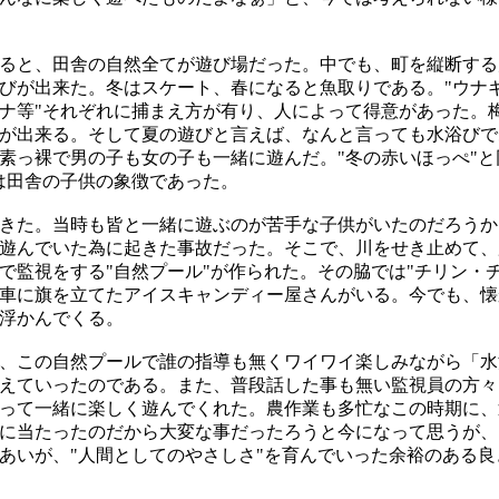
ると、田舎の自然全てが遊び場だった。中でも、町を縦断する
びが出来た。冬はスケート、春になると魚取りである。"ウナ
ナ等"それぞれに捕まえ方が有り、人によって得意があった。
が出来る。そして夏の遊びと言えば、なんと言っても水浴びで
素っ裸で男の子も女の子も一緒に遊んだ。"冬の赤いほっぺ"と
は田舎の子供の象徴であった。
きた。当時も皆と一緒に遊ぶのが苦手な子供がいたのだろうか
遊んでいた為に起きた事故だった。そこで、川をせき止めて、
で監視をする"自然プール"が作られた。その脇では"チリン・
車に旗を立てたアイスキャンディー屋さんがいる。今でも、懐
浮かんでくる。
、この自然プールで誰の指導も無くワイワイ楽しみながら「水
えていったのである。また、普段話した事も無い監視員の方々
って一緒に楽しく遊んでくれた。農作業も多忙なこの時期に、
に当たったのだから大変な事だったろうと今になって思うが、
あいが、"人間としてのやさしさ"を育んでいった余裕のある良