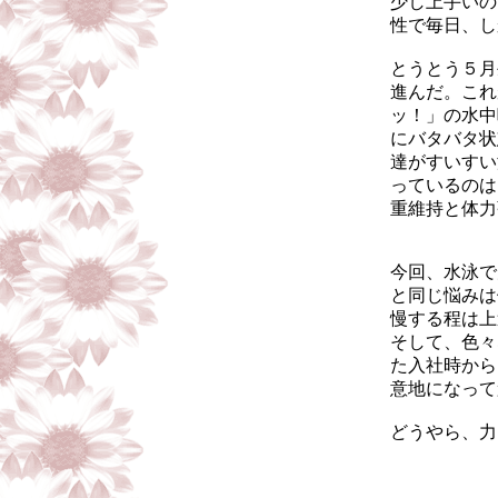
少し上手いの
性で毎日、し
とうとう５月
進んだ。これ
ッ！」の水中
にバタバタ状
達がすいすい
っているのは
重維持と体力
今回、水泳で
と同じ悩みは
慢する程は上
そして、色々
た入社時から
意地になって
どうやら、力