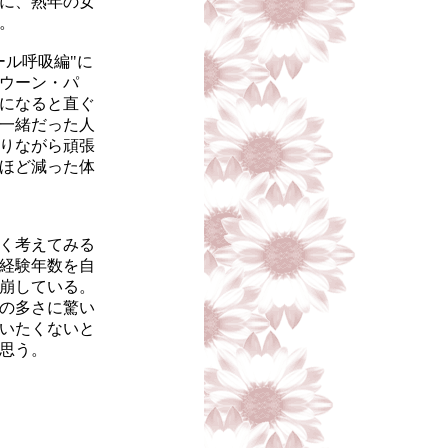
に、熟年の女
。
ル呼吸編"に
ウーン・パ
になると直ぐ
一緒だった人
りながら頑張
ほど減った体
く考えてみる
経験年数を自
崩している。
の多さに驚い
いたくないと
思う。