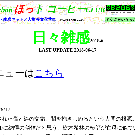
日々雑感
2018-6
LAST UPDATE
2018-06-17
ニューは
こちら
6/17
された傷と絆の交錯。闇を抱きしめるという人間の根源
ルに納得の傑作だと思う。樹木希林の横顔が亡母に似て