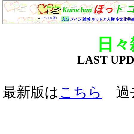
日々
LAST UP
最新版は
こちら
過去