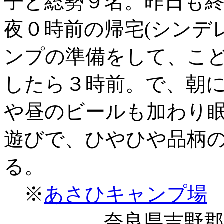
子と総勢９名。昨日も
夜０時前の帰宅(シンデ
ンプの準備をして、こ
したら３時前。で、朝
や昼のビールも加わり
遊びで、ひやひや品柄
る。
※
あさひキャンプ場
奈良県吉野郡十津