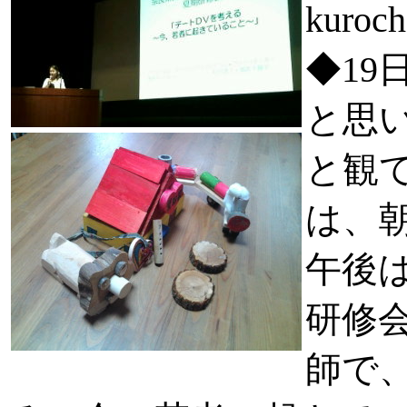
kuro
◆1
と思
と観
は、
午後
研修
師で