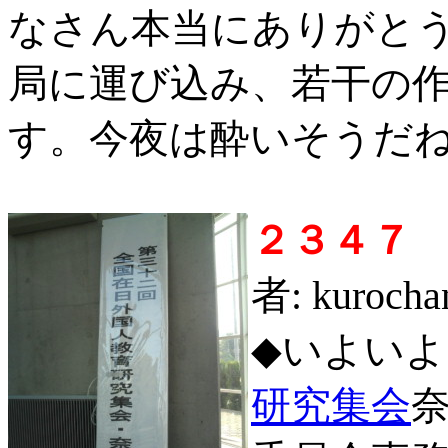
なさん本当にありがと
局に運び込み、若干の
す。今夜は酔いそうだ
２３４７
者: kuroc
◆いよいよ
研究集会