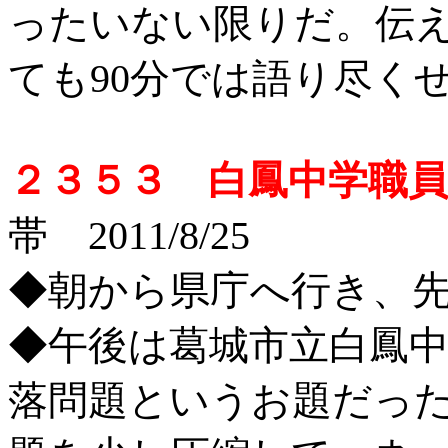
ったいない限りだ。伝
ても90分では語り尽く
２３５３ 白鳳中学職
帯 2011/8/25
◆朝から県庁へ行き、
◆午後は葛城市立白鳳
落問題というお題だっ