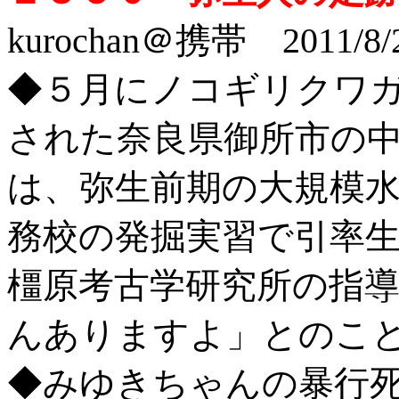
kurochan＠携帯 2011/8/
◆５月にノコギリクワ
された奈良県御所市の
は、弥生前期の大規模
務校の発掘実習で引率
橿原考古学研究所の指
んありますよ」とのこ
◆みゆきちゃんの暴行