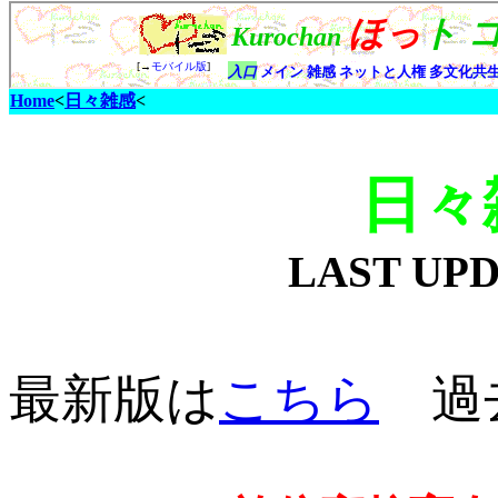
Home
<
日々雑感
<
日々
LAST UP
最新版は
こちら
過去