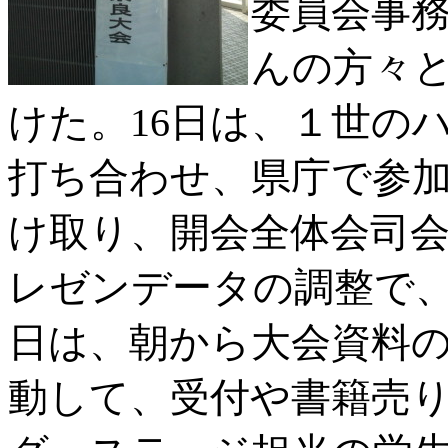
委員会事
んの方々
けた。16日は、１世の
打ち合わせ、県庁で参
け取り、開会全体会司
レゼンデータの調整で、
日は、朝から大会資料
動して、受付や書籍売