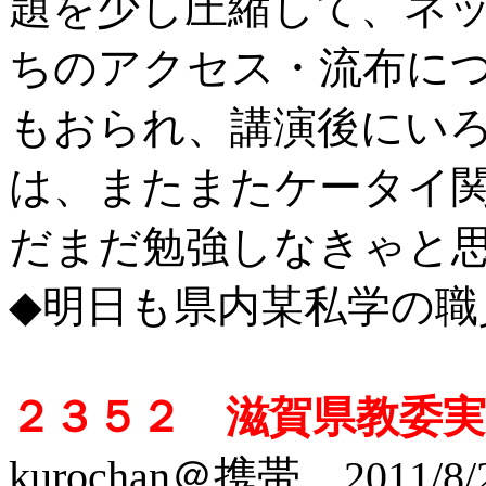
題を少し圧縮して、ネ
ちのアクセス・流布に
もおられ、講演後にい
は、またまたケータイ
だまだ勉強しなきゃと
◆明日も県内某私学の職
２３５２ 滋賀県教委
kurochan＠携帯 2011/8/