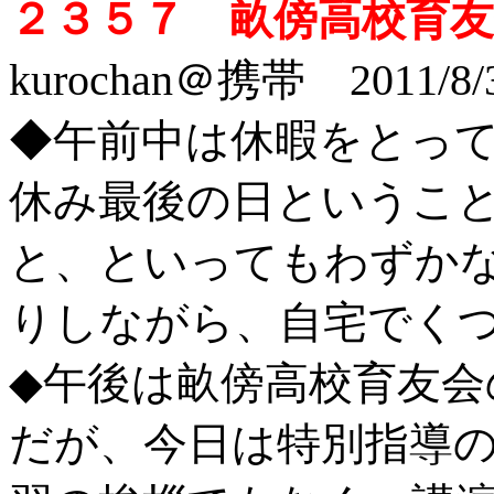
２３５７ 畝傍高校育
kurochan＠携帯 2011/8/
◆午前中は休暇をとっ
休み最後の日というこ
と、といってもわずか
りしながら、自宅でく
◆午後は畝傍高校育友会
だが、今日は特別指導