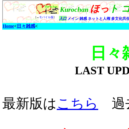
Home
<
日々雑感
<
日々
LAST UP
最新版は
こちら
過去