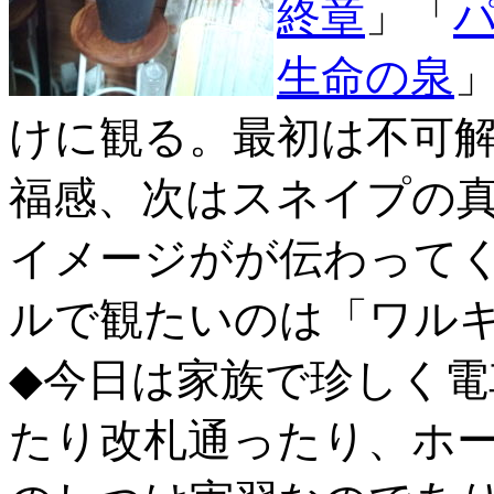
終章
」「
生命の泉
けに観る。最初は不可
福感、次はスネイプの
イメージがが伝わってくる
ルで観たいのは「ワル
◆今日は家族で珍しく電
たり改札通ったり、ホ