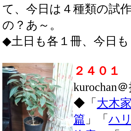
て、今日は４種類の試
の？あ～。
◆土日も各１冊、今日も
２４０１
kurochan
◆「
大木家
篇
」「
ハ