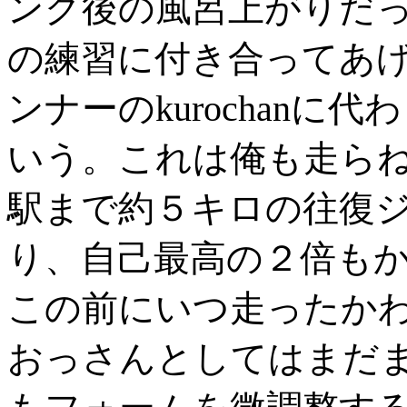
ング後の風呂上がりだ
の練習に付き合ってあ
ンナーのkurochan
いう。これは俺も走ら
駅まで約５キロの往復ジ
り、自己最高の２倍も
この前にいつ走ったかわ
おっさんとしてはまだ