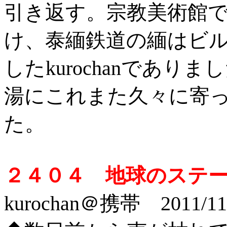
引き返す。宗教美術館
け、泰緬鉄道の緬はビ
したkurochanであ
湯にこれまた久々に寄
た。
２４０４ 地球のステ
kurochan＠携帯 2011/11