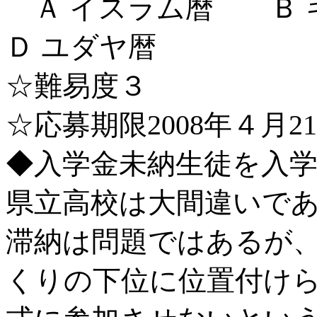
Ａ イスラム暦 Ｂ
Ｄ ユダヤ暦
☆難易度３
☆応募期限2008年４月2
◆入学金未納生徒を入
県立高校は大間違いで
滞納は問題ではあるが
くりの下位に位置付け