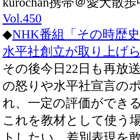
kurochan携帯＠愛犬散歩中
Vol.450
◆
NHK番組「その時歴史
水平社創立が取り上げ
その後今日22日も再放
の怒りや水平社宣言の
れ、一定の評価ができ
これを教材として使う
トしたい。差別表現を