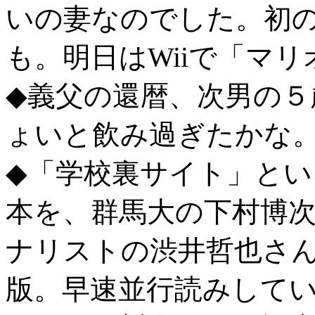
いの妻なのでした。初
も。明日はWiiで「マ
◆義父の還暦、次男の５
ょいと飲み過ぎたかな
◆「学校裏サイト」と
本を、群馬大の下村博
ナリストの渋井哲也さ
版。早速並行読みして