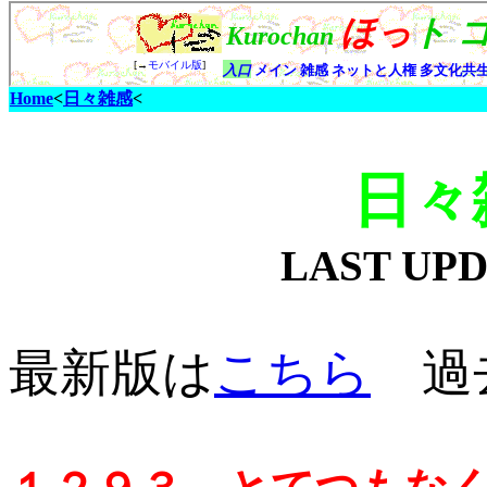
Home
<
日々雑感
<
日々
LAST UP
最新版は
こちら
過去