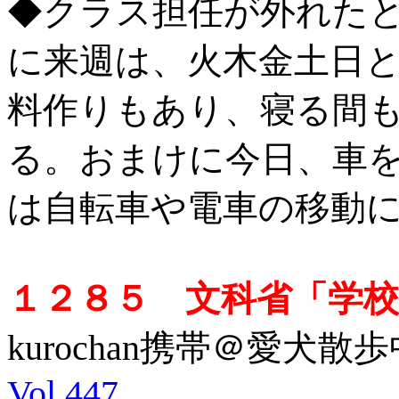
◆クラス担任が外れた
に来週は、火木金土日
料作りもあり、寝る間
る。おまけに今日、車
は自転車や電車の移動
１２８５ 文科省「学
kurochan携帯＠愛犬散歩中
Vol.447