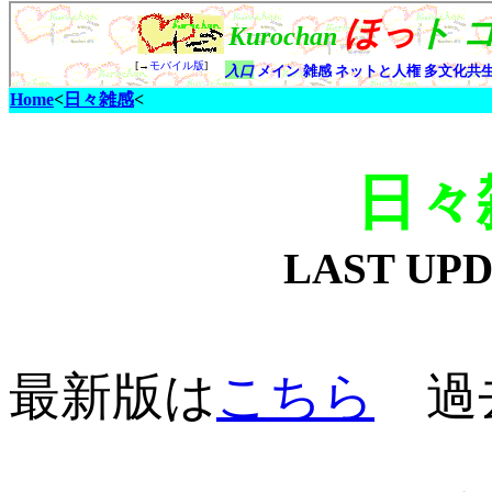
Home
<
日々雑感
<
日々
LAST UP
最新版は
こちら
過去