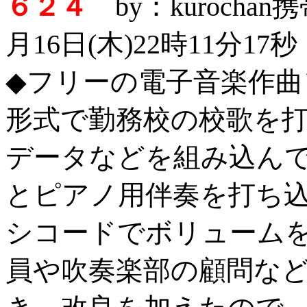
６２４
by：kurocha
月16日(木)22時11分17秒
◆フリーの電子音楽作曲
形式で勤務校の校歌を
データなどを組み込ん
とピアノ用伴奏を打ち
シコードでボリューム
員や吹奏楽部の顧問な