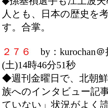
◆孫基禎選手も江上波夫
人とも、日本の歴史を
す。合掌。
２７６
by：kurocha
(土)14時46分51秒
◆週刊金曜日で、北朝
族へのインタビュー記
ていない」状況がよく