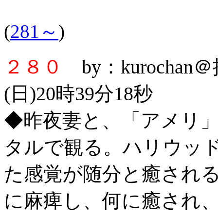
(
281～
)
２８０
by：kurocha
(日)20時39分18秒
◆昨夜妻と、「アメリ
タルで観る。ハリウッ
た感覚が随分と癒され
に麻痺し、何に癒され