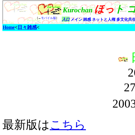
Home
<
日々雑感
<
2
2
2003
最新版は
こちら