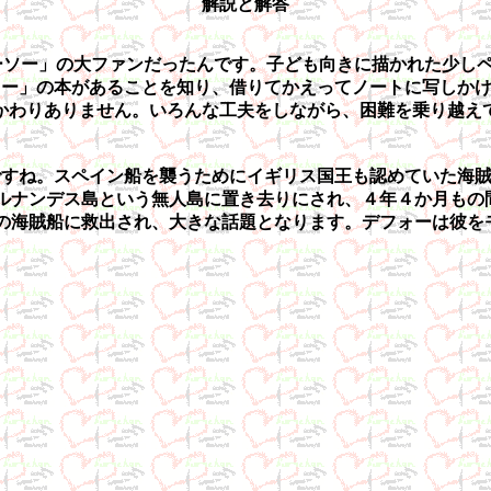
解説と解答
クルーソー」の大ファンだったんです。子ども向きに描かれた少
ソー」の本があることを知り、借りてかえってノートに写しか
かわりありません。いろんな工夫をしながら、困難を乗り越え
ね。スペイン船を襲うためにイギリス国王も認めていた海賊船
ルナンデス島という無人島に置き去りにされ、４年４か月もの間
の海賊船に救出され、大きな話題となります。デフォーは彼をモデ