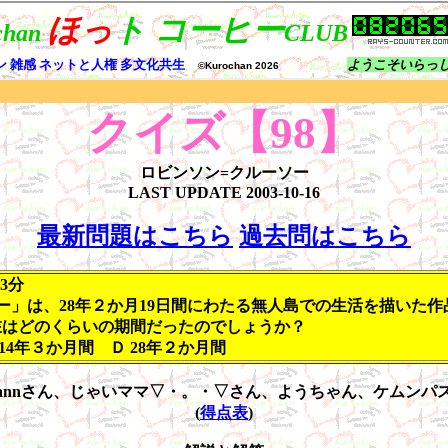
クイズ【98】
ロビンソン=クルーソー
LAST UPDATE
2003-10-16
最新問題はこちら
過去問はこちら
13分
」は、28年２か月19日間にわたる無人島での生活を描いた
在はどのくらいの期間だったのでしょうか？
4年３か月間 Ｄ 28年２か月間
occhannさん、じゃいママ▽・。・▽さん、ようちゃん、ケムンパ
(
得点表
)