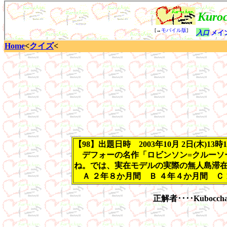
Home
<
クイズ
<
【98】出題日時 2003年10月 2日(木)13時
デフォーの名作「ロビンソン=クルーソー
ね。では、実在モデルの実際の無人島滞
Ａ ２年８か月間 Ｂ ４年４か月間 Ｃ 1
正解者････Kub