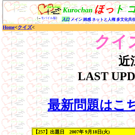
Home
<
クイズ
<
クイズ
近
LAST UP
最新問題はこ
【257】出題日 2007年 9月18日(火)