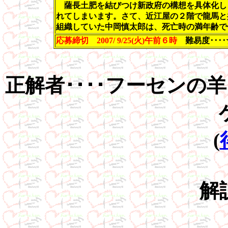
薩長土肥を結びつけ新政府の構想を具体化し
れてしまいます。さて、近江屋の２階で龍馬と
組織していた中岡慎太郎は、死亡時の満年齢で
応募締切 2007/ 9/25(火)午前６時
難易度･･･
正解者････フーセンの羊さ
(
解