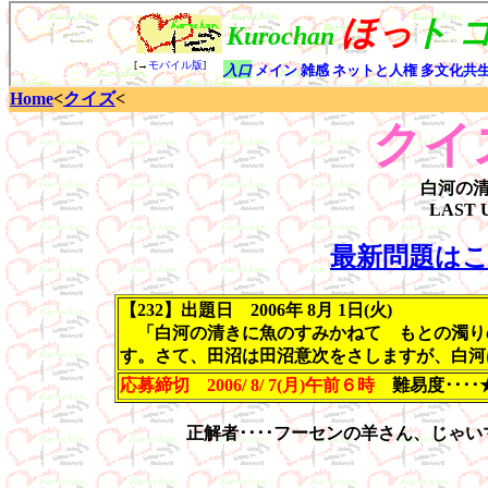
Home
<
クイズ
<
クイ
白河の
LAST 
最新問題は
【232】出題日 2006年 8月 1日(火)
「白河の清きに魚のすみかねて もとの濁り
す。さて、田沼は田沼意次をさしますが、白河
応募締切 2006/ 8/ 7(月)午前６時
難易度･･･
正解者････フーセンの羊さん、じゃ