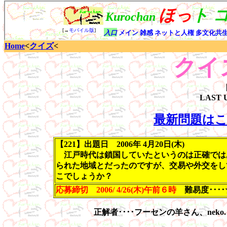
Home
<
クイズ
<
クイ
LAST 
最新問題は
【221】出題日 2006年 4月20日(木)
江戸時代は鎖国していたというのは正確ではあ
られた地域とだったのですが、交易や外交をし
こでしょうか？
応募締切 2006/ 4/26(木)午前６時
難易度･･･
正解者････フーセンの羊さん、ne