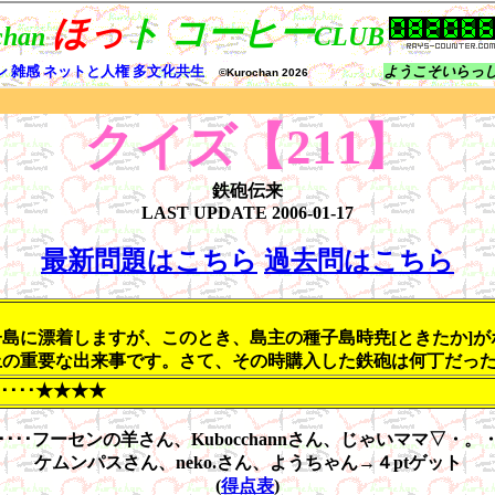
クイズ【211】
鉄砲伝来
LAST UPDATE
2006-01-17
最新問題はこちら
過去問はこちら
子島に漂着しますが、このとき、島主の種子島時尭[ときたか]
上の重要な出来事です。さて、その時購入した鉄砲は何丁だっ
････★★★★
････フーセンの羊さん、Kubocchannさん、じゃいママ▽・。
ケムンパスさん、neko.さん、ようちゃん→４ptゲット
(
得点表
)