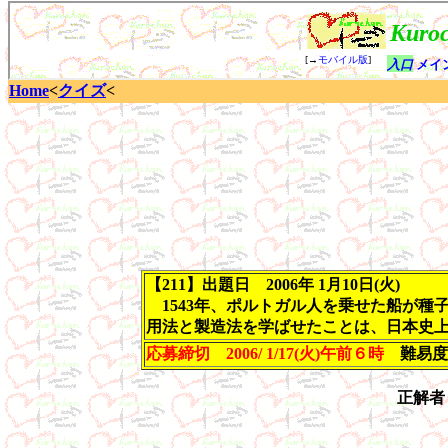
Home
<
クイズ
<
【211】出題日 2006年 1月10日(火)
1543年、ポルトガル人を乗せた船が種
用法と製造法を学ばせたことは、日本史
応募締切 2006/ 1/17(火)午前６時
難易度
正解者