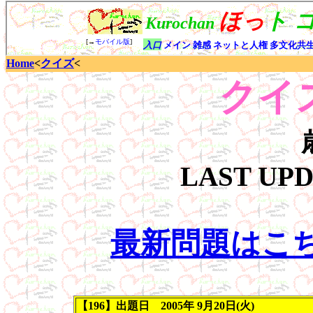
Home
<
クイズ
<
クイズ
LAST UP
最新問題はこ
【196】出題日 2005年 9月20日(火)