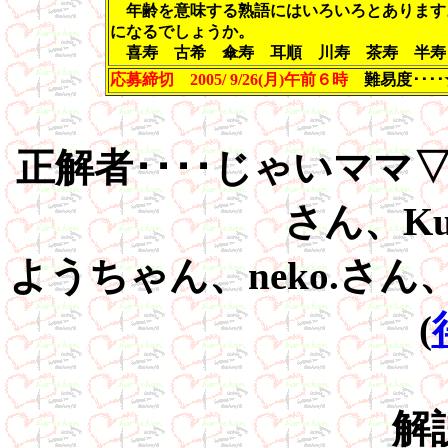
年齢を意味する熟語にはいろいろとあります
になるでしょうか。
喜寿 古希 傘寿 耳順 川寿 茶寿 半寿
応募締切 2005/ 9/26(月)午前６時
難易度･･･
正解者････じゃいマ
さん、Ku
ようちゃん、neko.さ
(
解