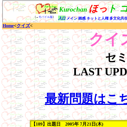
Home
<
クイズ
<
クイズ
セ
LAST UP
最新問題はこ
【189】出題日 2005年 7月21日(木)