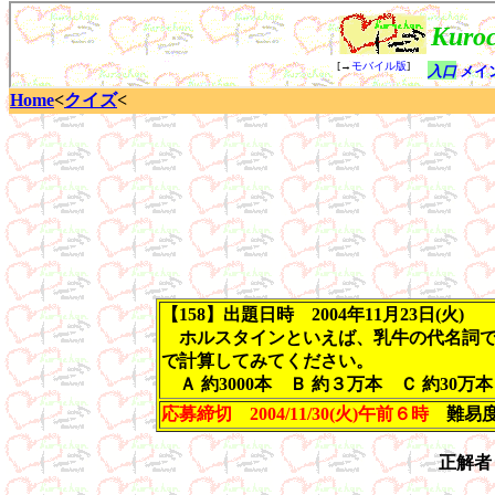
Home
<
クイズ
<
【158】出題日時 2004年11月23日(火)
ホルスタインといえば、乳牛の代名詞です
で計算してみてください。
Ａ 約3000本 Ｂ 約３万本 Ｃ 約30万本
応募締切 2004/11/30(火)午前６時
難易度
正解者