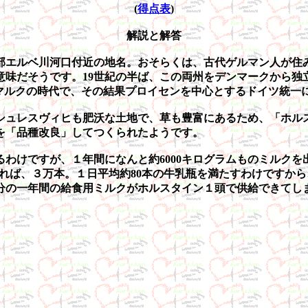
(
得点表
)
解説と解答
エルベ川河口付近の地名。おそらくは、古代ゲルマン人が住
意味だそうです。19世紀の半ば、この両州をデンマークから独
スマルクの時代で、その結果プロイセンを中心とするドイツ統一
ュレスヴィヒも肥沃な土地で、草も豊富にあるため、「ホル
を「品種改良」してつくられたようです。
わけですが、１年間になんと約6000キログラムものミルクを
換算すれば、３万本。１日平均約80本の牛乳瓶を満たすわけです
0人分の一年間の給食用ミルクがホルスタイン１頭で供給できて